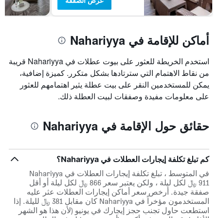
عرض الصفقة
أماكن للإقامة في Nahariyya
استخدم الخريطة للعثور على بيوت عطلات في Nahariyya قريبة
من نقاط الاهتمام التي سترتادها بشكل متكرر. كميزة إضافية،
يمكن للمستخدمين النقر على بيت عطلة يثير اهتمامهم للعثور
على معلومات مفيدة وصفقات لبيت العطلة ذلك.
حقائق حول الإقامة في Nahariyya
كم تبلغ تكلفة إيجارات العطلات في Nahariyya؟
في المتوسط ، تبلغ تكلفة إيجارات العطلات في Nahariyya
911 ﷼ لكل ليلة ، ولكن يعتبر سعر 866 ﷼ لكل ليلة أو أقل
صفقة جيدة. أرخص سعر أماكن إيجارات العطلات عثر عليه
المستخدمون مؤخراً في Nahariyya كان مقابل 381 ﷼ لليلة. إذا
استطعت حاول تجنب حجز إيجارك في يونيو (لأن هذا هو الشهر