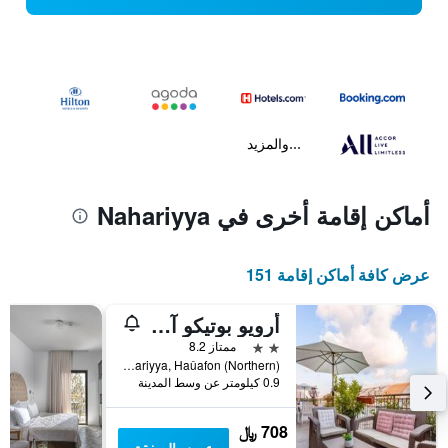
...والمزيد
أماكن إقامة أخرى في Nahariyya
عرض كافة أماكن إقامة 151
أرويو بوتيكو آنديوزينيس هوتل
2 نجمتين
ممتاز 8.2
Sderot Hanassi Ben Tsvi 1, Nahariyya, Haûafon (Northern), اسرائيل
0.9 كيلومتر عن وسط المدينة
708 ﷼