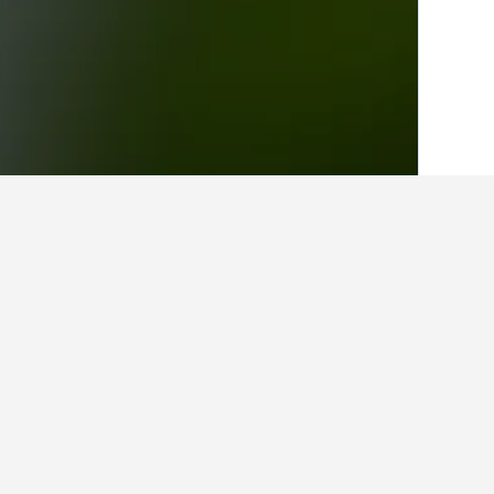
الصفحة الرئيسية
أستراليا
108,581
نيو ساو
حقائق حول الإقامة
كم تبلغ تكلفة إيجارات العطلات في ما