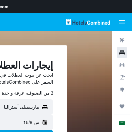
.com
رحلات طيران
فنادق
إيجارات العطل
سيارات
ابحث عن بيوت العطلات في م
حزم العروض
السفر على HotelsCombined وقارن بينها ووفّر.
استكشاف
2 من الضيوف، غرفة واحدة
رحلات
س 15/8
العَرَبِيَّة