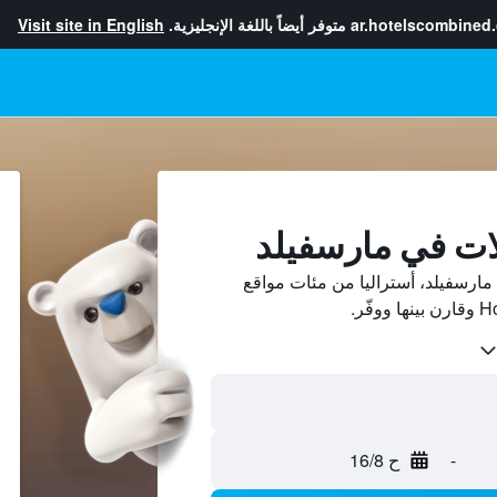
ar.hotelscombined
متوفر أيضاً باللغة الإنجليزية.
Visit site in English
ات في مارسفيلد
ارسفيلد، أستراليا من مئات مواقع
-
ح 16/8