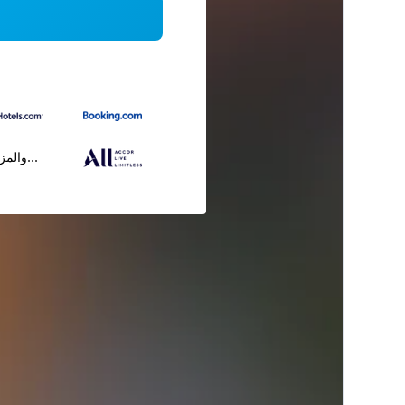
...والمز