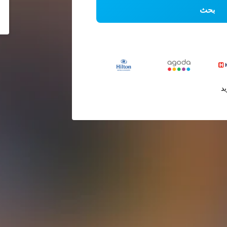
بحث
يد