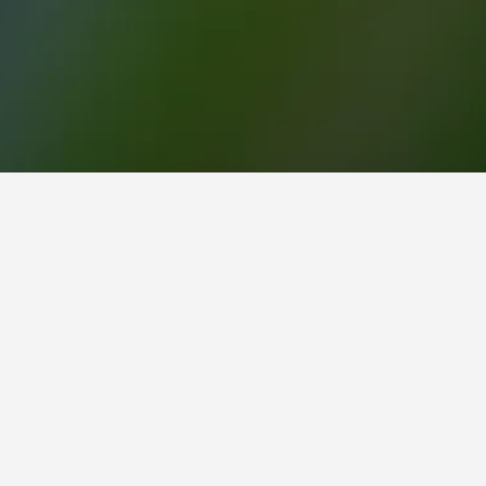
ات العطلات في مارسفيلد 386 ﷼ لكل ليلة ، ولكن يعتبر سعر 386 ﷼ لكل ليلة أو أقل صفقة جيدة. أرخص سعر أماكن إيجارات