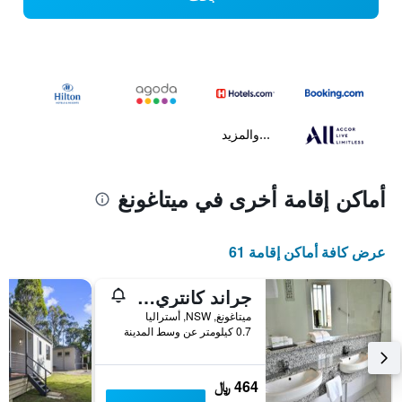
...والمزيد
أماكن إقامة أخرى في ميتاغونغ
عرض كافة أماكن إقامة 61
جراند كانتري لودج موتل
ميتاغونغ, NSW, أستراليا
0.7 كيلومتر عن وسط المدينة
464 ﷼