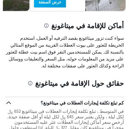
عرض الصفقة
أماكن للإقامة في ميتاغونغ
سواء كنت تزور ميتاغونغ بقصد الترفيه أو العمل، استخدم
الخريطة للعثور على بيوت العطلات القريبة من الموقع المثالي
بالنسبة لك. يمكن للمستخدمين النقر فوق اسم بيت عطلة للعثور
على مزيد من المعلومات حوله، مثل السعر والتعليقات ووسائل
الراحة وكذلك العثور على صفقات مختلفة له.
حقائق حول الإقامة في ميتاغونغ
كم تبلغ تكلفة إيجارات العطلات في ميتاغونغ؟
في المتوسط ، تبلغ تكلفة إيجارات العطلات في ميتاغونغ 652 ﷼
لكل ليلة ، ولكن يعتبر سعر 645 ﷼ لكل ليلة أو أقل صفقة جيدة.
أرخص سعر أماكن إيجارات العطلات عثر عليه المستخدمون
مؤخراً في ميتاغونغ كان مقابل 377 ﷼ لليلة. إذا استطعت حاول