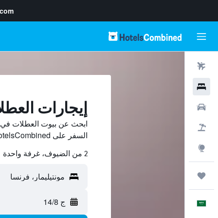
.com
رحلات طيران
فنادق
إيجارات العطل
سيارات
ابحث عن بيوت العطلات في م
حزم العروض
السفر على HotelsCombined وقارن بينها ووفّر.
استكشاف
2 من الضيوف، غرفة واحدة
رحلات
ج 14/8
العَرَبِيَّة