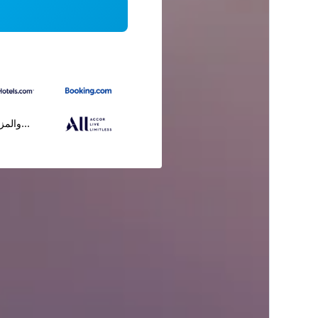
...والمز