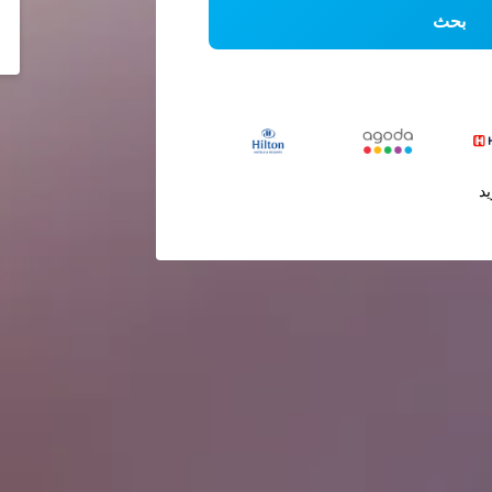
بحث
يد