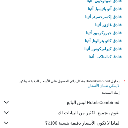
فنادق أمبيلوكيبي, أثينا
فنادق آنو باتيسيا, أثينا
فنادق إكسرخسية, أثينا
فنادق غازي, أثينا
فنادق جيروكوميو, أثينا
فنادق كاتو بترالونا, أثينا
فنادق كيراميكوس, أثينا
فنادق كولوناكي, أثينا
فنادق كولونوس, أثينا
فنادق كوكايكي, أثينا
فنادق Metaxourgio, أثينا
*
يحاول HotelsCombined بشكل دائم الحصول على الأسعار الدقيقة، ولكن
لا يمكن ضمان الأسعار
.
فنادق نابولي, أثينا
إليك السبب:
فنادق نيوس كوسموس, أثينا
HotelsCombined ليس البائع
فنادق أومونيا, أثينا
فنادق باغراتي, أثينا
نقوم بتجميع الكثير من البيانات لك
فنادق بلاكا, أثينا
لماذا لا تكون الأسعار دقيقة بنسبة 100٪؟