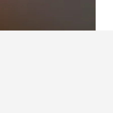
الصفحة الرئيسية
سويسرا
38,012
كانتون س
حقائق حول الإقامة
كم عدد الفنادق الموجودة في موليدو
في المجمل، هناك 1 فندقا يمكنك الاختيار من بينها في موليدورف، مقارنة بـ 230 فندقا في كانتون سولوتورن.