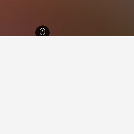
ولوتورن
230
موليدورف
1
 في موليدورف
رف؟