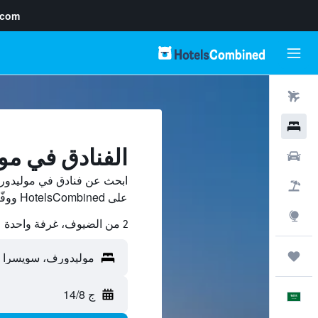
.com
رحلات طيران
فنادق
الفنادق في مو
سيارات
ابحث عن فنادق في موليدورف
حزم العروض
على HotelsCombined ووفّر.
استكشاف
2 من الضيوف، غرفة واحدة
رحلات
ج 14/8
العَرَبِيَّة