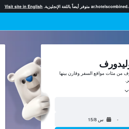
ar.hotelscombined
متوفر أيضاً باللغة الإنجليزية.
Visit site in English
ليدورف
 من مئات مواقع السفر وقارن بينها
-
س 15/8