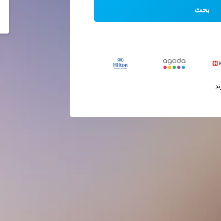
بحث
يد