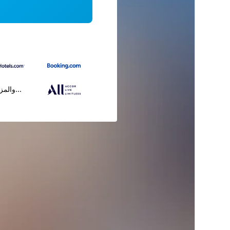
...والمز