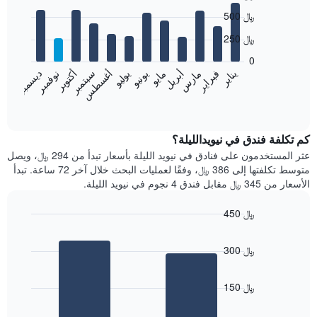
Bar
Chart
500 ﷼
graphic.
chart
with
250 ﷼
12
bars.
0
نوفمبر
فبراير
مايو
أغسطس
يناير
أبريل
يوليو
أكتوبر
مارس
يونيو
سبتمبر
ديسمبر
يعرض
المخطط
End
of
التالي
interactive
متوسط
chart
سعر
كم تكلفة فندق في نيويدالليلة؟
غرفة
عثر المستخدمون على فنادق في نيويد الليلة بأسعار تبدأ من 294 ﷼، ويصل
كل
متوسط تكلفتها إلى 386 ﷼، وفقًا لعمليات البحث خلال آخر 72 ساعة. تبدأ
شهر
الأسعار من 345 ﷼ مقابل فندق 4 نجوم في نيويد الليلة.
يتضمن
المخطط
450 ﷼
1
Bar
محور
Chart
graphic.
chart
X
300 ﷼
with
الذي
2
يعرض
bars.
الشهور.
150 ﷼
يتضمن
يعرض
المخطط
المخطط