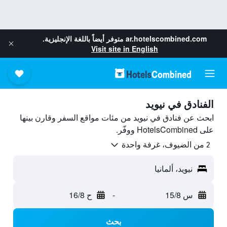
ar.hotelscombined.com
متوفر أيضاً باللغة الإنجليزية.
Visit site in English
الفنادق في نيويد
ابحث عن فنادق في نيويد من مئات مواقع السفر وقارن بينها
على HotelsCombined ووفّر.
2 من الضيوف، غرفة واحدة
نيويد، ألمانيا
س 15/8
-
ح 16/8
بحث