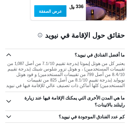
تعرض
336 ﷼
فئات
عرض الصفقة
الفنادق
بالنجوم.
يتضمن
المخطط
حقائق حول الإقامة في نيويد
1
محور
Y
الذي
ما أفضل الفنادق في نيويد؟
يعرض
متوسط
يعتبر كل من هوتل إيموتا (بدرجة تقييم 7.1/10 من أصل 1,087 من
سعر
تقييمات المستخدمين) ، و هوتل تزور شلوس شينك (بدرجة تقييم
الغرفة
8.4/10 من أصل 799 من تقييمات المستخدمين) و فود هوتل
هذه
نويوايد (بدرجة تقييم 8.1/10 من أصل 825 من تقييمات
الليلة
المستخدمين) كلها أماكن ذات تصنيف عالي للإقامة فيها في نيويد
الذي
عُثر
ما هي المدن الأخرى التي يمكنك الإقامة فيها عند زيارة
عليه
راينلند بالاتينات؟
خلال
آخر
كم عدد الفنادق الموجودة في نيويد؟
3
أيام