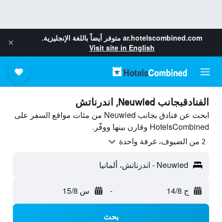
ar.hotelscombined.com
متوفر أيضاً باللغة الإنجليزية.
Visit site in English
الفنادقبجانب Neuwied, اندرناتش
ابحث عن فنادق بجانب Neuwied من مئات مواقع السفر على
HotelsCombined وقارن بينها ووفّر.
2 من الضيوف، غرفة واحدة
Neuwied - اندرناتش، ألمانيا
ج 14/8
-
س 15/8
بحث