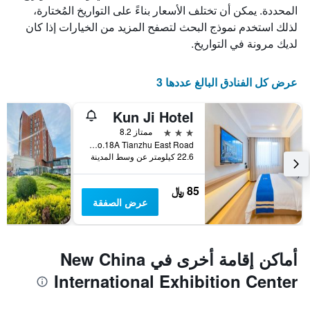
المحددة. يمكن أن تختلف الأسعار بناءً على التواريخ المُختارة،
لذلك استخدم نموذج البحث لتصفح المزيد من الخيارات إذا كان
لديك مرونة في التواريخ.
عرض كل الفنادق البالغ عددها 3
Kun Ji Hotel
3 نجوم
ممتاز 8.2
No.18A Tianzhu East Road, بكين, الصين
22.6 كيلومتر عن وسط المدينة
85 ﷼
عرض الصفقة
أماكن إقامة أخرى في New China
International Exhibition Center