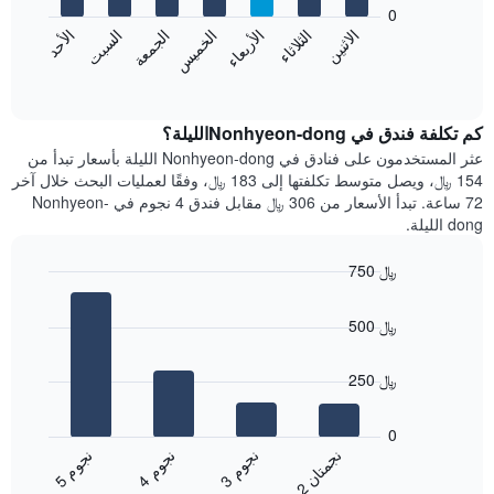
bars.
0
الشهور.
الاثنين
الثلاثاء
الأربعاء
الخميس
الجمعة
السبت
الأحد
يتضمن
يعرض
المخطط
المخطط
End
التالي
of
التالي
interactive
1
متوسط
chart
محور
سعر
كم تكلفة فندق في Nonhyeon-dongالليلة؟
Y
غرفة
عثر المستخدمون على فنادق في Nonhyeon-dong الليلة بأسعار تبدأ من
الذي
كل
154 ﷼، ويصل متوسط تكلفتها إلى 183 ﷼، وفقًا لعمليات البحث خلال آخر
يعرض
يوم
72 ساعة. تبدأ الأسعار من 306 ﷼ مقابل فندق 4 نجوم في Nonhyeon-
متوسط
في
dong الليلة.
سعر
الأسبوع
غرفة
يتضمن
750 ﷼
المخطط
Bar
1
Chart
graphic.
chart
محور
500 ﷼
with
X
4
الذي
bars.
250 ﷼
يعرض
أيام
يعرض
الأسبوع.
المخطط
0
يتضمن
التالي
ن
ن
ن
م
ن
م
ن
م
المخطط
متوسط
3
ج
و
4
ج
و
5
ج
و
2
ج
م
ت
ا
التالي
End
سعر