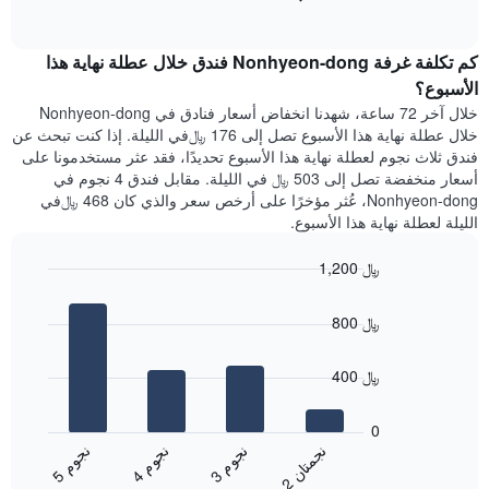
1
of
الغرفة
interactive
محور
هذه
chart
Y
كم تكلفة غرفة Nonhyeon-dong فندق خلال عطلة نهاية هذا
الليلة
الذي
الذي
الأسبوع؟
يعرض
عُثر
خلال آخر 72 ساعة، شهدنا انخفاض أسعار فنادق في Nonhyeon-dong
متوسط
عليه
خلال عطلة نهاية هذا الأسبوع تصل إلى 176 ﷼في الليلة. إذا كنت تبحث عن
سعر
خلال
فندق ثلاث نجوم لعطلة نهاية هذا الأسبوع تحديدًا، فقد عثر مستخدمونا على
غرفة
آخر
أسعار منخفضة تصل إلى 503 ﷼ في الليلة. مقابل فندق 4 نجوم في
3
Nonhyeon-dong، عُثر مؤخرًا على أرخص سعر والذي كان 468 ﷼في
أيام
الليلة لعطلة نهاية هذا الأسبوع.
مع
التصنيف
1,200 ﷼
حسب
النجوم
Bar
Chart
graphic.
يتضمن
chart
800 ﷼
with
المخطط
4
1
bars.
محور
400 ﷼
X
يعرض
التي
المخطط
0
تعرض
التالي
ن
ن
ن
م
ن
م
ن
م
فئات
متوسط
3
ج
و
4
ج
و
5
ج
و
الفنادق
2
ج
م
ت
ا
End
سعر