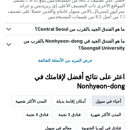
حصل على تصنيف لـ 882 من المستخدمين يبلغ 7.9/10.تشمل
المواقع الأخرى ذات التصنيف الأعلى إي ريزيدنس و جراند
ميركيور إمبيريال بالاس سيول غاننام واللذين حصلا على تصنيف
7.7 من أصل 8.5 من تقييمات المستخدمين
ما هو الفندق الجيد بالقرب من Central Seoul؟
ما هو الفندق الجيد في Nonhyeon-dong بالقرب من
Soongsil University؟
عرض المزيد من الأسئلة الشائعة
اعثر على نتائج أفضل لإقامتك في
Nonhyeon-dong
أحياء في سيول
أمكان إقامة بديلة
المدن الأكثر شعبية
المدن الأكثر شهرة
فنادق 3 نجمة
فنادق 4 نجمة
فنادق في كوريا الجنوبية
معالم في سيول