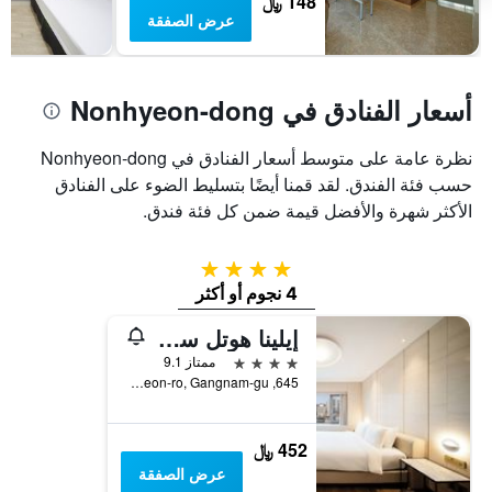
148 ﷼
غرفة
عرض الصفقة
أسعار الفنادق في Nonhyeon-dong
نظرة عامة على متوسط أسعار الفنادق في Nonhyeon-dong
حسب فئة الفندق. لقد قمنا أيضًا بتسليط الضوء على الفنادق
الأكثر شهرة والأفضل قيمة ضمن كل فئة فندق.
4 نجوم
4 نجوم أو أكثر
إيلينا هوتل سيول غاننام
4 نجوم
ممتاز 9.1
645, Nonhyeon-ro, Gangnam-gu, سيول, كوريا الجنوبية
452 ﷼
عرض الصفقة