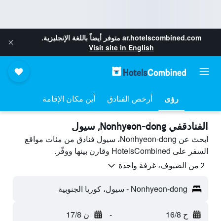
ar.hotelscombined.com
متوفر أيضاً باللغة الإنجليزية.
Visit site in English
رؤى
أرخص الفنادق
أين مكان الإقامة
الفنادقفي Nonhyeon-dong, سيول
ابحث عن Nonhyeon-dong، سيول فنادق من مئات مواقع
السفر على HotelsCombined وقارن بينها ووفّر.
2 من الضيوف، غرفة واحدة
Nonhyeon-dong - سيول، كوريا الجنوبية
ح 16/8
-
ن 17/8