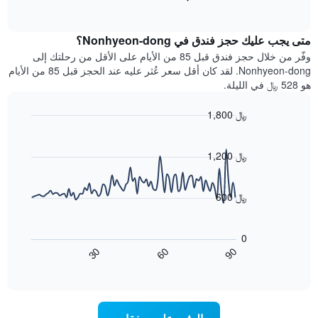
بالنجوم.
of
الغرفة
interactive
يتضمن
خلال
chart
المخطط
متى يجب عليك حجز فندق في Nonhyeon-dong؟
عطلة
1
نهاية
وفّر من خلال حجز فندق قبل 85 من الأيام على الأقل من رحلتك إلى
محور
هذا
Nonhyeon-dong. لقد كان أقل سعر عُثر عليه عند الحجز قبل 85 من الأيام
Y
الأسبوع
هو 528 ﷼ في الليلة.
الذي
الذي
يعرض
عُثر
متوسط
1,800 ﷼
عليه
سعر
Line
Chart
خلال
الغرفة
graphic.
chart
آخر
هذه
with
1,200 ﷼
3
90
الليلة
أيام
data
الذي
points.
مع
عُثر
600 ﷼
التصنيف
عليه
حسب
يعرض
خلال
النجوم
المخطط
آخر
0
التالي
يتضمن
3
60
90
30
كيفية
المخطط
End
أيام
of
1
تغير
interactive
سعر
محور
chart
X
غرفة
عند
الذي