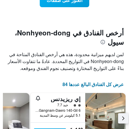
العثور على صفقات
يعرض
اقتراب
تاريخ
فئات
الإقامة
الفنادق
يتضمن
بالنجوم.
يتضمن
المخطط
1
المخطط
أرخص الفنادق في Nonhyeon-dong،
1
محور
سيول
X
محور
Y
الذي
الذي
يعرض
لمن لديهم ميزانية محدودة، هذه هي أرخص الفنادق المتاحة في
عدد
يعرض
Nonhyeon-dong في التواريخ المحددة. عادةً ما تتفاوت الأسعار
الأيام
متوسط
بناءً على التواريخ المختارة وتصنيف نجوم الفندق وموقعه.
قبل
سعر
غرفة
الإقامة
في
يتضمن
عرض كل الفنادق البالغ عددها 84
عطلة
المخطط
نهاية
التالي
1
هذا
إي ريزيدنس
محور
الأسبوع
تقييم فئة 2
جيد 7.7
Y
خلال
6 Gangnam-Daero 140-Gil, سيول, كوريا الجنوبية
آخر
الذي
5.1 كيلومتر عن وسط المدينة
3
يعرض
أيام
متوسط
سعر