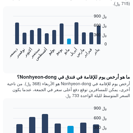
(715 ﷼).
900 ﷼
Bar
Chart
600 ﷼
graphic.
chart
with
300 ﷼
12
bars.
0
فبراير
مايو
أغسطس
نوفمبر
يناير
أبريل
يوليو
أكتوبر
مارس
يونيو
سبتمبر
ديسمبر
يعرض
المخطط
End
of
التالي
interactive
متوسط
chart
سعر
ما هو أرخص يوم للإقامة في فندق في Nonhyeon-dong؟
غرفة
أرخص يوم للإقامة في Nonhyeon-dong هو الأربعاء (368 ﷼). من ناحية
كل
أخرى، يمكن للمسافرين توقع دفع أعلى سعر في الجمعة، عندما يكون
شهر
السعر المتوسط لليلة الواحدة 733 ﷼.
يتضمن
المخطط
900 ﷼
1
Bar
محور
Chart
600 ﷼
graphic.
chart
X
with
الذي
300 ﷼
7
يعرض