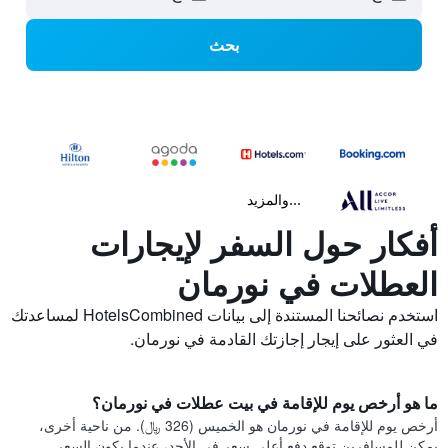
بحث
...والمزيد
أفكار حول السفر لإيجارات
العطلات في نورمان
استخدم نصائحنا المستندة إلى بيانات HotelsCombined لمساعدتك
في العثور على إيجار إجازتك القادمة في نورمان.
ما هو أرخص يوم للإقامة في بيت عطلات في نورمان؟
أرخص يوم للإقامة في نورمان هو الخميس (326 ﷼). من ناحية أخرى،
يمكن للمسافرين توقع دفع أعلى سعر في الأحد، عندما يكون السعر