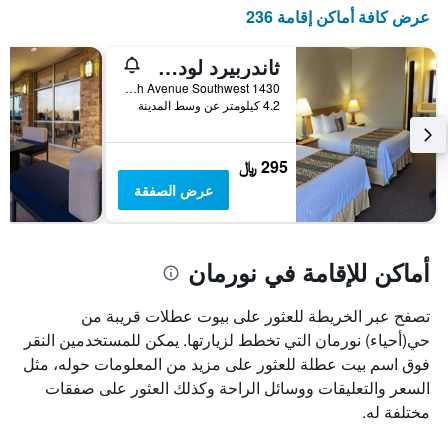
X
عرض كافة أماكن إقامة 236
الذي
يعرض
أيام
ثاندربيرد لودج، نورا، أو اوكا
الأسبوع.
1430 24th Avenue Southwest, نورمان, OK, الولايات المتحدة الأميريكية
يتضمن
4.2 كيلومتر عن وسط المدينة
المخطط
التالي
1
295 ﷼
محور
عرض الصفقة
Y
الذي
يعرض
متوسط
أماكن للإقامة في نورمان
سعر
غرفة
تصفح عبر الخريطة للعثور على بيوت عطلات قريبة من
حي(أحياء) نورمان التي تخطط لزيارتها. يمكن للمستخدمين النقر
فوق اسم بيت عطلة للعثور على مزيد من المعلومات حوله، مثل
السعر والتعليقات ووسائل الراحة وكذلك العثور على صفقات
مختلفة له.