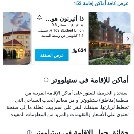
عرض كافة أماكن إقامة 153
الذي
يعرض
أيام
ذا أثيرتون هوتيل آت أو إس يو
الأسبوع.
3 نجوم
ممتاز 9.6
يتضمن
H 103 Student Union, ستيلووتر, OK, الولايات المتحدة الأميريكية
المخطط
1.1 كيلومتر عن وسط المدينة
التالي
1
634 ﷼
محور
عرض الصفقة
Y
الذي
يعرض
متوسط
أماكن للإقامة في ستيلووتر
سعر
غرفة
استخدم الخريطة للعثور على أماكن الإقامة القريبة من
منطقة(مناطق) ستيلووتر أو من معالم الجذب السياحي التي
تخطط لزيارتها. سينقلك النقر على اسم بيت عطلة ما إلى صفحة
تحتوي على الأسعار والتقييمات والمزيد من المعلومات المفيدة.
حقائق حول الإقامة في ستيلووتر