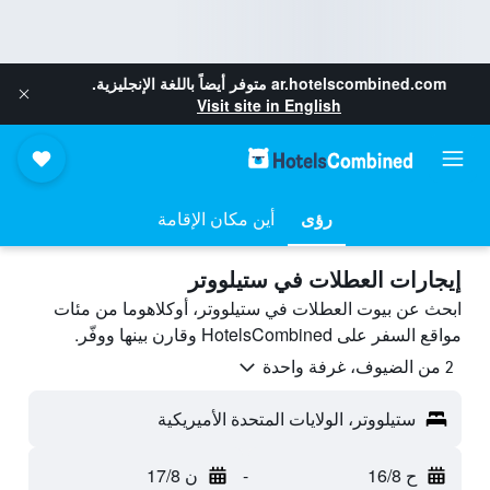
ar.hotelscombined.com
متوفر أيضاً باللغة الإنجليزية.
Visit site in English
رؤى
أين مكان الإقامة
إيجارات العطلات في ستيلووتر
ابحث عن بيوت العطلات في ستيلووتر، أوكلاهوما من مئات
مواقع السفر على HotelsCombined وقارن بينها ووفّر.
2 من الضيوف، غرفة واحدة
ستيلووتر، الولايات المتحدة الأميريكية
ح 16/8
-
ن 17/8