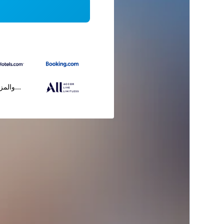
...والمز