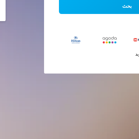
بحث
يد