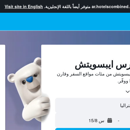
ar.hotelscombined
متوفر أيضاً باللغة الإنجليزية.
Visit site in English
ورس ايبسويتش
بسويتش من مئات مواقع السفر وقارن
-
س 15/8