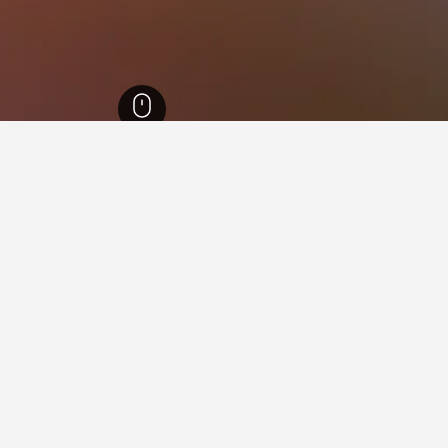
د
23,023
نورس ايبسويتش
ة في نورس ايبسويتش
فيها عند زيارة كوينزلاند؟
فرون زيارة بريسبان عند زيارة كوينزلاند. يعد كولانغاتا أيضاً خياراً رائج