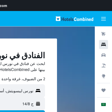
.com
رحلات طيران
فنادق
الفنادق في ن
سيارات
ابحث عن فنادق في نورس اي
حزم العروض
بينها على HotelsCombined ووفّر.
استكشاف
2 من الضيوف، غرفة واحدة
رحلات
ج 14/8
العَرَبِيَّة