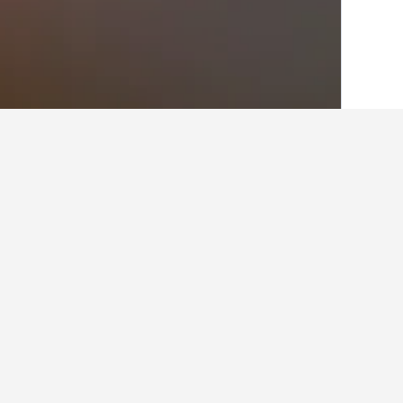
الصفحة الرئيسية
أستراليا
108,577
كوينزلان
حقائق حول الإقام
ما هي المدن الأخرى التي يمكنك الإقامة 
بالإضافة إلى نورس ايبسويتش، يختار المسا