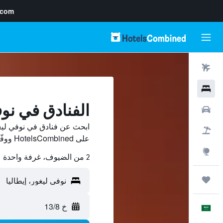
.com
رحلات طيران
فنادق
الفنادق في نو
سيارات
ابحث عن فنادق في نوفي ليغ
حزم العروض
على HotelsCombined ووفّر.
استكشاف
2 من الضيوف، غرفة واحدة
رحلات
خ 13/8
العَرَبِيَّة