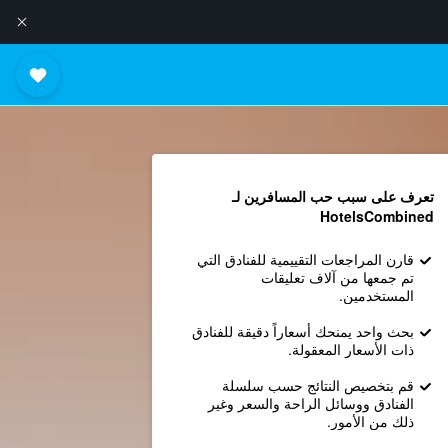
تعرف على سبب حب المسافرين لـ
HotelsCombined
قارن المراجعات التقييمية للفنادق التي
تم جمعها من آلاف تعليقات
المستخدمين.
بحث واحد يمنحك أسعاراً دقيقة للفنادق
ذات الأسعار المعقولة.
قم بتخصيص النتائج حسب سلسلة
الفنادق ووسائل الراحة والسعر وغير
ذلك من الأمور.