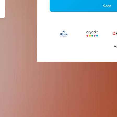
بحث
يد