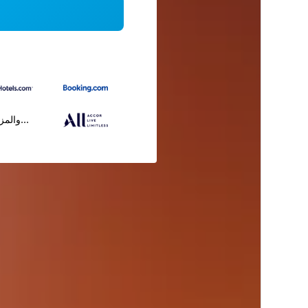
...والمز