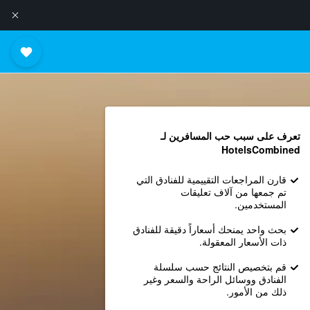
تعرف على سبب حب المسافرين لـ
HotelsCombined
قارن المراجعات التقييمية للفنادق التي
تم جمعها من آلاف تعليقات
المستخدمين.
بحث واحد يمنحك أسعاراً دقيقة للفنادق
ذات الأسعار المعقولة.
قم بتخصيص النتائج حسب سلسلة
الفنادق ووسائل الراحة والسعر وغير
ذلك من الأمور.