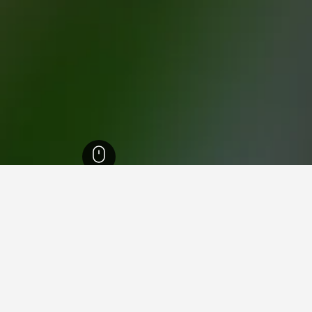
15,98
مقاطعة بونتيفيدرا
3,480
أويا
68
ي أويا