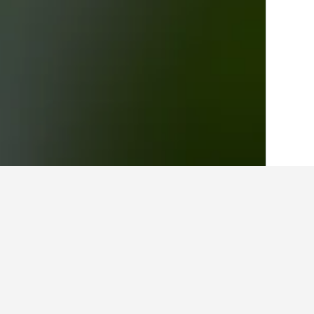
الصفحة الرئيسية
أسبانيا
354,111
غاليسيا
6
أماكن إقامة أخرى ف