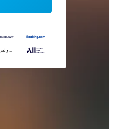
...والمز