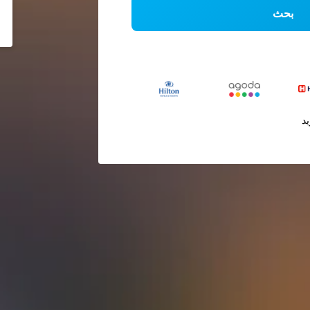
بحث
يد