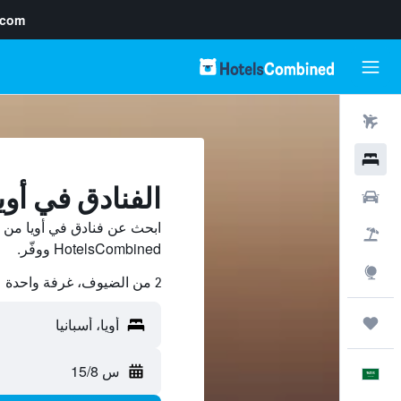
.com
رحلات طيران
فنادق
الفنادق في أوي
سيارات
ابحث عن فنادق في أويا من م
حزم العروض
HotelsCombined ووفّر.
استكشاف
2 من الضيوف، غرفة واحدة
رحلات
س 15/8
العَرَبِيَّة