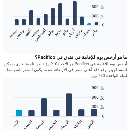
Bar
Chart
600 ﷼
graphic.
chart
with
300 ﷼
12
bars.
0
نوفمبر
فبراير
مايو
أغسطس
يناير
أبريل
يوليو
أكتوبر
مارس
يونيو
سبتمبر
ديسمبر
يعرض
المخطط
End
of
التالي
interactive
متوسط
chart
سعر
ما هو أرخص يوم للإقامة في فندق في Pacífico؟
غرفة
أرخص يوم للإقامة في Pacífico هو الأحد (210 ﷼). من ناحية أخرى، يمكن
كل
للمسافرين توقع دفع أعلى سعر في الأربعاء، عندما يكون السعر المتوسط
شهر
لليلة الواحدة 733 ﷼.
يتضمن
المخطط
900 ﷼
1
Bar
محور
Chart
600 ﷼
graphic.
chart
X
with
الذي
300 ﷼
7
يعرض
bars.
0
الشهور.
الاثنين
الثلاثاء
الأربعاء
الخميس
الجمعة
السبت
الأحد
يتضمن
يعرض
المخطط
المخطط
End