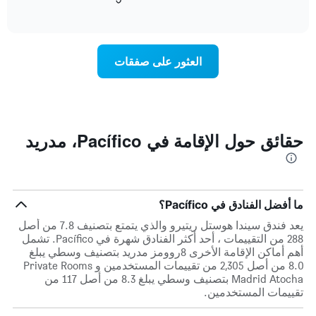
التالي
of
التالي
interactive
1
متوسط
chart
محور
سعر
Y
غرفة
العثور على صفقات
الذي
كل
يعرض
يوم
متوسط
في
سعر
الأسبوع
غرفة
يتضمن
المخطط
حقائق حول الإقامة في Pacífico، مدريد
1
محور
X
الذي
يعرض
ما أفضل الفنادق في Pacífico؟
أيام
يعد فندق سيندا هوستل ريتيرو والذي يتمتع بتصنيف 7.8 من أصل
الأسبوع.
288 من التقييمات ، أحد أكثر الفنادق شهرة في Pacífico. تشمل
يتضمن
أهم أماكن الإقامة الأخرى 8روومز مدريد بتصنيف وسطي يبلغ
المخطط
8.0 من أصل 2,305 من تقييمات المستخدمين و Private Rooms
التالي
Madrid Atocha بتصنيف وسطي يبلغ 8.3 من أصل 117 من
1
تقييمات المستخدمين.
محور
Y