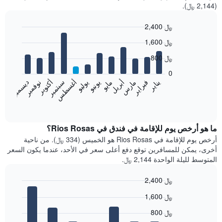
(2,144 ﷼).
2,400 ﷼
Bar
Chart
1,600 ﷼
graphic.
chart
with
800 ﷼
12
bars.
0
فبراير
مايو
أغسطس
نوفمبر
يناير
أبريل
يوليو
أكتوبر
مارس
يونيو
سبتمبر
ديسمبر
يعرض
المخطط
End
of
التالي
interactive
متوسط
chart
سعر
ما هو أرخص يوم للإقامة في فندق في Rios Rosas؟
غرفة
أرخص يوم للإقامة في Rios Rosas هو الخميس (334 ﷼). من ناحية
كل
أخرى، يمكن للمسافرين توقع دفع أعلى سعر في الأحد، عندما يكون السعر
شهر
المتوسط لليلة الواحدة 2,144 ﷼.
يتضمن
المخطط
2,400 ﷼
1
Bar
محور
Chart
1,600 ﷼
graphic.
chart
X
with
الذي
800 ﷼
7
يعرض