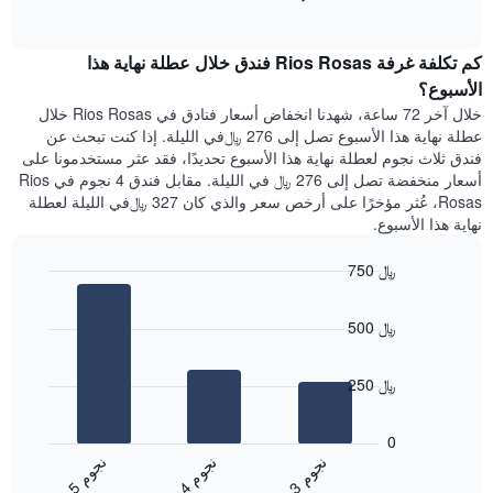
1
of
الغرفة
interactive
محور
هذه
chart
Y
كم تكلفة غرفة Rios Rosas فندق خلال عطلة نهاية هذا
الليلة
الذي
الذي
الأسبوع؟
يعرض
عُثر
خلال آخر 72 ساعة، شهدنا انخفاض أسعار فنادق في Rios Rosas خلال
متوسط
عليه
عطلة نهاية هذا الأسبوع تصل إلى 276 ﷼في الليلة. إذا كنت تبحث عن
سعر
خلال
فندق ثلاث نجوم لعطلة نهاية هذا الأسبوع تحديدًا، فقد عثر مستخدمونا على
غرفة
آخر
أسعار منخفضة تصل إلى 276 ﷼ في الليلة. مقابل فندق 4 نجوم في Rios
3
Rosas، عُثر مؤخرًا على أرخص سعر والذي كان 327 ﷼في الليلة لعطلة
أيام
نهاية هذا الأسبوع.
مع
التصنيف
750 ﷼
حسب
النجوم
Bar
Chart
graphic.
يتضمن
chart
500 ﷼
with
المخطط
3
1
bars.
محور
250 ﷼
X
يعرض
التي
المخطط
تعرض
0
التالي
فئات
ن
م
ن
م
ن
م
متوسط
الفنادق
4
ج
و
3
ج
و
5
ج
و
End
سعر