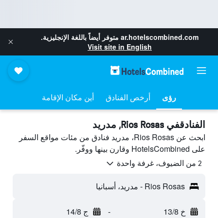
ar.hotelscombined.com
متوفر أيضاً باللغة الإنجليزية.
Visit site in English
رؤى
أرخص الفنادق
أين مكان الإقامة
الفنادقفي Rios Rosas, مدريد
ابحث عن Rios Rosas، مدريد فنادق من مئات مواقع السفر
على HotelsCombined وقارن بينها ووفّر.
2 من الضيوف، غرفة واحدة
Rios Rosas - مدريد، أسبانيا
خ 13/8
-
ج 14/8