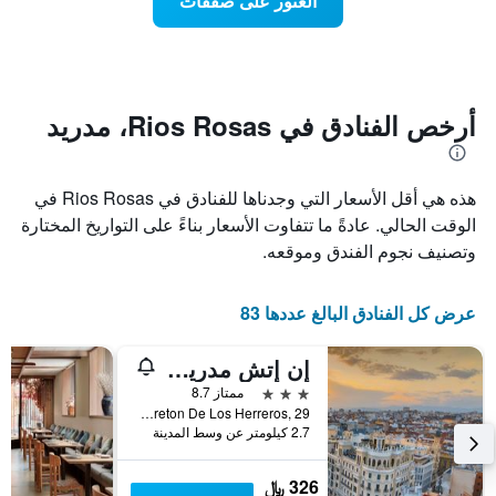
العثور على صفقات
يعرض
اقتراب
تاريخ
فئات
الإقامة
الفنادق
يتضمن
بالنجوم.
يتضمن
المخطط
1
المخطط
أرخص الفنادق في Rios Rosas، مدريد
1
محور
X
محور
Y
الذي
هذه هي أقل الأسعار التي وجدناها للفنادق في Rios Rosas في
الذي
يعرض
عدد
يعرض
الوقت الحالي. عادةً ما تتفاوت الأسعار بناءً على التواريخ المختارة
الأيام
متوسط
وتصنيف نجوم الفندق وموقعه.
قبل
سعر
غرفة
الإقامة
في
يتضمن
عرض كل الفنادق البالغ عددها 83
عطلة
المخطط
نهاية
التالي
إن إتش مدريد تشامبيري
1
هذا
محور
الأسبوع
3 نجوم
ممتاز 8.7
Y
خلال
Calle De Breton De Los Herreros, 29, مدريد, أسبانيا
آخر
الذي
2.7 كيلومتر عن وسط المدينة
3
يعرض
أيام
متوسط
326 ﷼
سعر