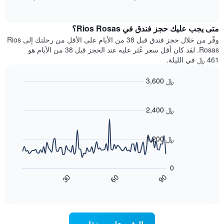
بالنجوم.
of
الغرفة
interactive
يتضمن
خلال
chart
المخطط
متى يجب عليك حجز فندق في Rios Rosas؟
عطلة
1
نهاية
وفّر من خلال حجز فندق قبل 38 من الأيام على الأقل من رحلتك إلى Rios
محور
هذا
Rosas. لقد كان أقل سعر عُثر عليه عند الحجز قبل 38 من الأيام هو
Y
الأسبوع
461 ﷼ في الليلة.
الذي
الذي
يعرض
عُثر
متوسط
3,600 ﷼
عليه
سعر
Line
Chart
خلال
الغرفة
graphic.
chart
آخر
هذه
with
2,400 ﷼
3
90
الليلة
أيام
data
الذي
points.
مع
عُثر
1,200 ﷼
التصنيف
عليه
حسب
يعرض
خلال
النجوم
المخطط
آخر
0
التالي
يتضمن
3
60
90
30
كيفية
المخطط
End
أيام
of
1
تغير
interactive
سعر
محور
chart
X
غرفة
عند
الذي