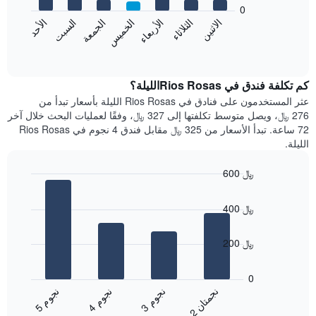
bars.
0
الشهور.
الاثنين
الخميس
الأحد
الأربعاء
السبت
الثلاثاء
الجمعة
يتضمن
يعرض
المخطط
المخطط
End
التالي
of
التالي
interactive
1
متوسط
chart
محور
سعر
كم تكلفة فندق في Rios Rosasالليلة؟
Y
غرفة
عثر المستخدمون على فنادق في Rios Rosas الليلة بأسعار تبدأ من
الذي
كل
276 ﷼، ويصل متوسط تكلفتها إلى 327 ﷼، وفقًا لعمليات البحث خلال آخر
يعرض
يوم
72 ساعة. تبدأ الأسعار من 325 ﷼ مقابل فندق 4 نجوم في Rios Rosas
متوسط
في
الليلة.
سعر
الأسبوع
غرفة
يتضمن
600 ﷼
المخطط
Bar
1
Chart
graphic.
chart
محور
400 ﷼
with
X
4
الذي
bars.
200 ﷼
يعرض
أيام
يعرض
الأسبوع.
المخطط
0
يتضمن
التالي
ن
ن
ن
م
ن
م
ن
م
المخطط
متوسط
3
ج
و
4
ج
و
5
ج
و
2
ج
م
ت
ا
التالي
End
سعر