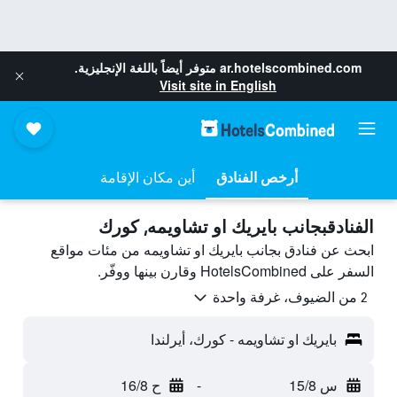
ar.hotelscombined.com
متوفر أيضاً باللغة الإنجليزية.
Visit site in English
أرخص الفنادق
أين مكان الإقامة
الفنادقبجانب بايريك او تشاويمه, كورك
ابحث عن فنادق بجانب بايريك او تشاويمه من مئات مواقع
السفر على HotelsCombined وقارن بينها ووفّر.
2 من الضيوف، غرفة واحدة
بايريك او تشاويمه - كورك، أيرلندا
س 15/8
-
ح 16/8