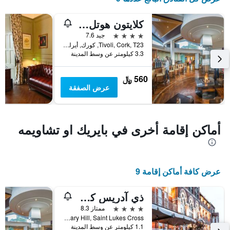
كلايتون هوتل سيلفر سبرينغز
4 نجوم
جيد 7.6
Tivoli, Cork, T23, كورك, أيرلندا
3.3 كيلومتر عن وسط المدينة
560 ﷼
عرض الصفقة
أماكن إقامة أخرى في بايريك او تشاويمه
عرض كافة أماكن إقامة 9
ذي آدريس كورك
4 نجوم
ممتاز 8.3
Military Hill, Saint Lukes Cross, كورك, أيرلندا
1.1 كيلومتر عن وسط المدينة