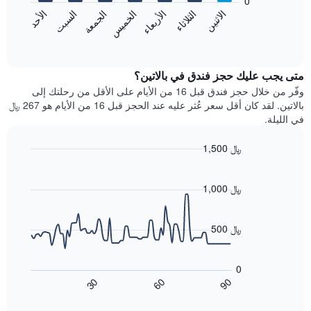
0
الشهور.
الاثنين
الثلاثاء
الأربعاء
الخميس
الجمعة
السبت
الأحد
يتضمن
يعرض
المخطط
المخطط
End
التالي
of
التالي
interactive
1
متوسط
chart
محور
سعر
متى يجب عليك حجز فندق في بالاتين؟
Y
غرفة
وفّر من خلال حجز فندق قبل 16 من الأيام على الأقل من رحلتك إلى
الذي
كل
بالاتين. لقد كان أقل سعر عُثر عليه عند الحجز قبل 16 من الأيام هو 267 ﷼
يعرض
يوم
في الليلة.
متوسط
في
سعر
الأسبوع
1,500 ﷼
غرفة
يتضمن
Line
المخطط
Chart
graphic.
chart
1
with
1,000 ﷼
محور
90
X
data
الذي
points.
500 ﷼
يعرض
أيام
يعرض
الأسبوع.
المخطط
0
يتضمن
التالي
60
90
30
المخطط
كيفية
End
of
التالي
تغير
interactive
1