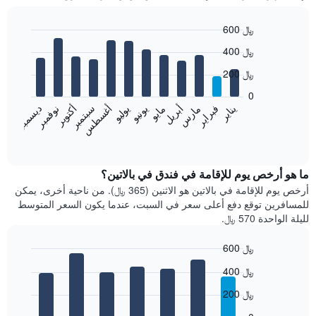
600 ﷼
Bar
Chart
400 ﷼
graphic.
chart
with
200 ﷼
12
bars.
0
فبراير
مايو
أغسطس
نوفمبر
يناير
أبريل
يوليو
أكتوبر
مارس
يونيو
سبتمبر
ديسمبر
يعرض
المخطط
End
of
التالي
interactive
متوسط
chart
سعر
ما هو أرخص يوم للإقامة في فندق في بالاتين؟
غرفة
أرخص يوم للإقامة في بالاتين هو الاثنين (365 ﷼). من ناحية أخرى، يمكن
كل
للمسافرين توقع دفع أعلى سعر في السبت، عندما يكون السعر المتوسط
شهر
لليلة الواحدة 570 ﷼.
يتضمن
المخطط
600 ﷼
1
Bar
محور
Chart
400 ﷼
graphic.
chart
X
with
الذي
200 ﷼
7
يعرض
bars.