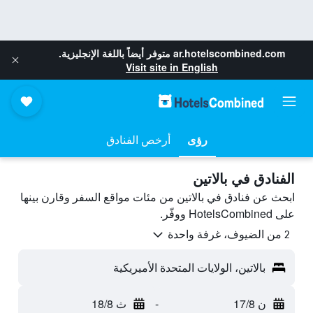
ar.hotelscombined.com
متوفر أيضاً باللغة الإنجليزية.
Visit site in English
رؤى
أرخص الفنادق
الفنادق في بالاتين
ابحث عن فنادق في بالاتين من مئات مواقع السفر وقارن بينها
على HotelsCombined ووفّر.
2 من الضيوف، غرفة واحدة
بالاتين، الولايات المتحدة الأميريكية
ن 17/8
-
ث 18/8