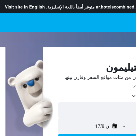
ar.hotelscombined
متوفر أيضاً باللغة الإنجليزية.
Visit site in English
تيليمون
ن من مئات مواقع السفر وقارن بينها
-
ن 17/8