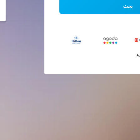
بحث
يد