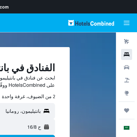
.com
رحلات طيران
فنادق
الفنادق في بان
سيارات
ابحث عن فنادق في بانتيليمو
حزم العروض
على HotelsCombined ووفّر.
استكشاف
2 من الضيوف، غرفة واحدة
رحلات
ح 16/8
العَرَبِيَّة