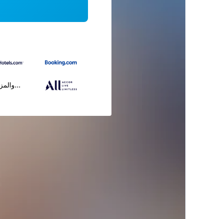
...والمز