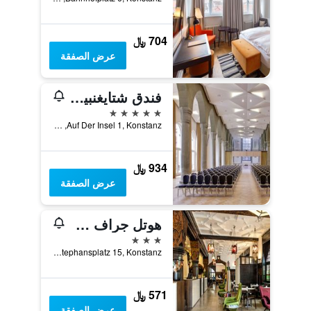
704 ﷼
عرض الصفقة
فندق شتايغنبيرغر انسيل
5 نجوم
Auf Der Insel 1, Konstanz, بادن - فورتمبيرغ, ألمانيا
934 ﷼
عرض الصفقة
هوتل جراف زيبيلين
3 نجوم
St. Stephansplatz 15, Konstanz, بادن - فورتمبيرغ, ألمانيا
571 ﷼
عرض الصفقة