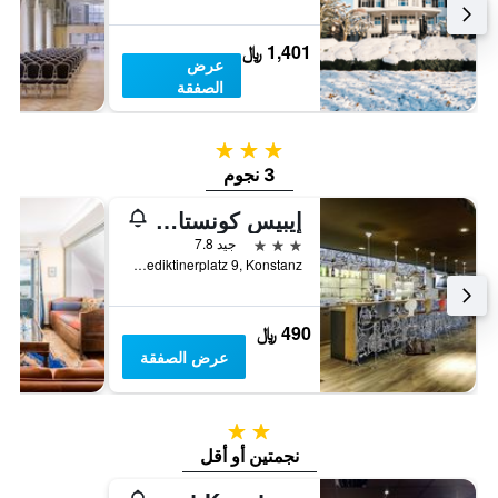
1,401 ﷼
عرض
الصفقة
3 نجوم
3 نجوم
إيبيس كونستانس
3 نجوم
جيد 7.8
Benediktinerplatz 9, Konstanz, بادن - فورتمبيرغ, ألمانيا
490 ﷼
عرض الصفقة
2 نجمتين
نجمتين أو أقل