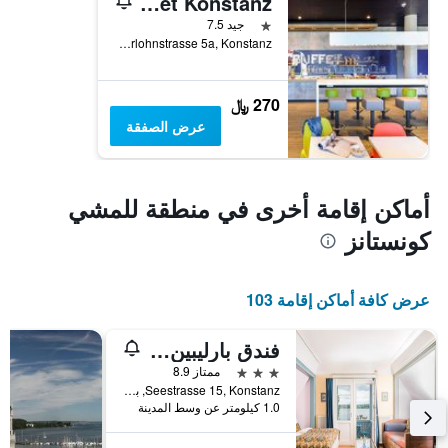
ibis budget Konstanz
نجمة واحدة
جيد 7.5
Oberlohnstrasse 5a, Konstanz, بادن - فورتمبيرغ, ألمانيا
270 ﷼
عرض الصفقة
أماكن إقامة أخرى في منطقة للمشي
كونستانز
عرض كافة أماكن إقامة 103
فندق بارليبين آم سي
3 نجوم
ممتاز 8.9
Seestrasse 15, Konstanz, بادن - فورتمبيرغ, ألمانيا
1.0 كيلومتر عن وسط المدينة