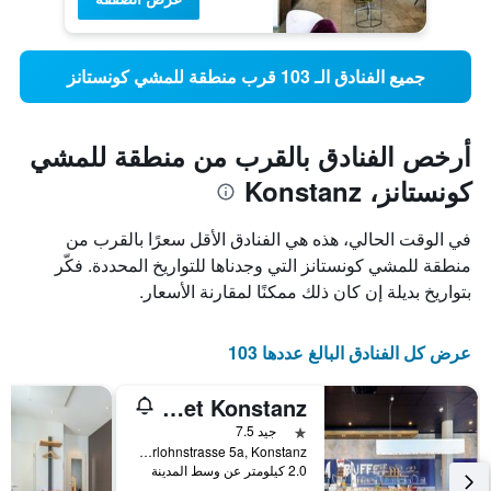
جميع الفنادق الـ 103 قرب منطقة للمشي كونستانز
أرخص الفنادق بالقرب من منطقة للمشي
كونستانز، Konstanz
في الوقت الحالي، هذه هي الفنادق الأقل سعرًا بالقرب من
منطقة للمشي كونستانز التي وجدناها للتواريخ المحددة. فكّر
بتواريخ بديلة إن كان ذلك ممكنًا لمقارنة الأسعار.
عرض كل الفنادق البالغ عددها 103
ibis budget Konstanz
نجمة واحدة
جيد 7.5
Oberlohnstrasse 5a, Konstanz, بادن - فورتمبيرغ, ألمانيا
2.0 كيلومتر عن وسط المدينة