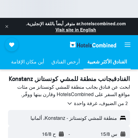
ar.hotelscombined.com
متوفر أيضاً باللغة الإنجليزية.
Visit site in English
أرخص الفنادق
أين مكان الإقامة
الفنادقبجانب منطقة للمشي كونستانز, Konstanz
ابحث عن فنادق بجانب منطقة للمشي كونستانز من مئات
مواقع السفر على HotelsCombined وقارن بينها ووفّر.
2 من الضيوف، غرفة واحدة
منطقة للمشي كونستانز - Konstanz، ألمانيا
س 15/8
-
ح 16/8