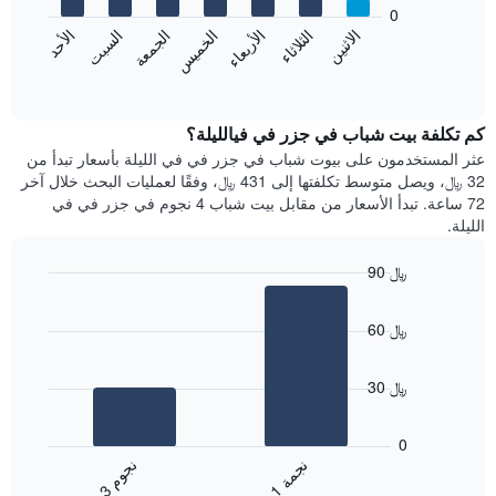
bars.
0
الشهور.
الاثنين
الثلاثاء
الأربعاء
الخميس
الجمعة
السبت
الأحد
يتضمن
يعرض
المخطط
المخطط
End
التالي
of
التالي
interactive
1
متوسط
chart
محور
سعر
كم تكلفة بيت شباب في جزر في فيالليلة؟
Y
غرفة
عثر المستخدمون على بيوت شباب في جزر في في الليلة بأسعار تبدأ من
الذي
كل
32 ﷼، ويصل متوسط تكلفتها إلى 431 ﷼، وفقًا لعمليات البحث خلال آخر
يعرض
يوم
72 ساعة. تبدأ الأسعار من مقابل بيت شباب 4 نجوم في جزر في في
متوسط
في
الليلة.
سعر
الأسبوع
غرفة
يتضمن
90 ﷼
المخطط
Bar
1
Chart
graphic.
chart
محور
60 ﷼
with
X
2
الذي
bars.
يعرض
30 ﷼
أيام
يعرض
الأسبوع.
المخطط
0
يتضمن
التالي
ن
ة
ن
م
المخطط
متوسط
1
ج
م
3
ج
و
التالي
End
سعر