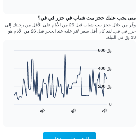
1
of
الغرفة
interactive
محور
هذه
chart
Y
متى يجب عليك حجز بيت شباب في جزر في في؟
الليلة
الذي
الذي
وفّر من خلال حجز بيت شباب قبل 26 من الأيام على الأقل من رحلتك إلى
يعرض
عُثر
جزر في في. لقد كان أقل سعر عُثر عليه عند الحجز قبل 26 من الأيام هو
متوسط
عليه
33 ﷼ في الليلة.
سعر
خلال
غرفة
آخر
600 ﷼
3
Line
Chart
أيام
graphic.
chart
مع
with
400 ﷼
التصنيف
90
حسب
data
points.
النجوم
200 ﷼
يتضمن
يعرض
المخطط
1
المخطط
0
محور
التالي
90
30
60
X
كيفية
End
of
تغير
التي
interactive
سعر
تعرض
chart
فئات
غرفة
عند
الفنادق