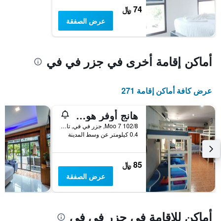
غرفة
74 ﷼
عرض الصفقة
أماكن إقامة أخرى في جزر في في
عرض كافة أماكن إقامة 271
هانج أوفر هوستل
102/8 Moo 7, جزر في في, تايلاند
0.4 كيلومتر عن وسط المدينة
85 ﷼
عرض الصفقة
أماكن للإقامة في جزر في في