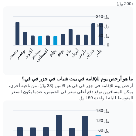
(200 ﷼).
240 ﷼
Bar
Chart
160 ﷼
graphic.
chart
with
80 ﷼
12
bars.
0
فبراير
مايو
أغسطس
نوفمبر
يناير
أبريل
يوليو
أكتوبر
مارس
يونيو
سبتمبر
ديسمبر
يعرض
المخطط
End
of
التالي
interactive
متوسط
chart
سعر
ما هو أرخص يوم للإقامة في بيت شباب في جزر في في؟
غرفة
أرخص يوم للإقامة في جزر في في هو الاثنين (33 ﷼). من ناحية أخرى،
كل
يمكن للمسافرين توقع دفع أعلى سعر في الخميس، عندما يكون السعر
شهر
المتوسط لليلة الواحدة 159 ﷼.
يتضمن
المخطط
180 ﷼
1
Bar
محور
Chart
120 ﷼
graphic.
chart
X
with
الذي
60 ﷼
7
يعرض