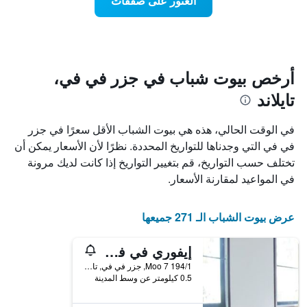
العثور على صفقات
اقتراب
بالنجوم.
تاريخ
يتضمن
الإقامة
المخطط
1
يتضمن
محور
المخطط
Y
1
أرخص بيوت شباب في جزر في في،
الذي
محور
تايلاند
X
يعرض
الذي
متوسط
سعر
يعرض
في الوقت الحالي، هذه هي بيوت الشباب الأقل سعرًا في جزر
عدد
الغرفة
في في التي وجدناها للتواريخ المحددة. نظرًا لأن الأسعار يمكن أن
هذه
الأيام
تختلف حسب التواريخ، قم بتغيير التواريخ إذا كانت لديك مرونة
قبل
الليلة
الذي
الإقامة
في المواعيد لمقارنة الأسعار.
عُثر
يتضمن
عليه
المخطط
خلال
التالي
عرض بيوت الشباب الـ 271 جميعها
1
آخر
3
محور
إيفوري في في آيلاند
Y
أيام
الذي
194/1 Moo 7, جزر في في, تايلاند
0.5 كيلومتر عن وسط المدينة
يعرض
متوسط
سعر