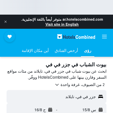
ar.hotelscombined.com
متوفر أيضاً باللغة الإنجليزية.
Visit site in English
رؤى
أرخص الفنادق
أين مكان الإقامة
بيوت الشباب في جزر في في
ابحث عن بيوت شباب في جزر في في، تايلاند من مئات مواقع
السفر وقارن بينها على HotelsCombined ووفّر.
2 من الضيوف، غرفة واحدة
جزر في في، تايلاند
س 15/8
-
ح 16/8