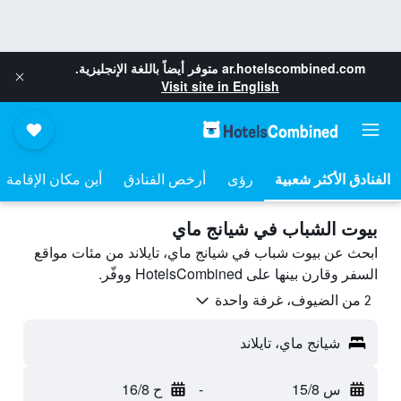
ar.hotelscombined.com
متوفر أيضاً باللغة الإنجليزية.
Visit site in English
رؤى
أرخص الفنادق
أين مكان الإقامة
بيوت الشباب في شيانج ماي
ابحث عن بيوت شباب في شيانج ماي، تايلاند من مئات مواقع
السفر وقارن بينها على HotelsCombined ووفّر.
2 من الضيوف، غرفة واحدة
شيانج ماي، تايلاند
س 15/8
-
ح 16/8