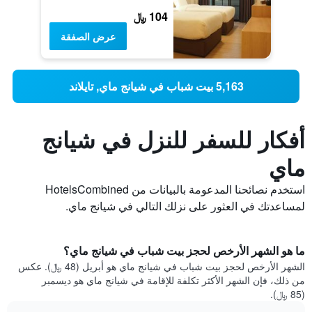
104 ﷼
عرض الصفقة
5,163 بيت شباب في شيانج ماي, تايلاند
أفكار للسفر للنزل في شيانج
ماي
استخدم نصائحنا المدعومة بالبيانات من HotelsCombined
لمساعدتك في العثور على نزلك التالي في شيانج ماي.
ما هو الشهر الأرخص لحجز بيت شباب في شيانج ماي؟
الشهر الأرخص لحجز بيت شباب في شيانج ماي هو أبريل (48 ﷼). عكس
من ذلك، فإن الشهر الأكثر تكلفة للإقامة في شيانج ماي هو ديسمبر
(85 ﷼).