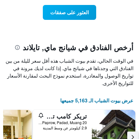
غرفة
Y
عند
الذي
العثور على صفقات
اقتراب
يعرض
تاريخ
متوسط
الإقامة
سعر
يتضمن
غرفة
المخطط
1
أرخص الفنادق في شيانج ماي, تايلاند
محور
X
في الوقت الحالي، تقدم بيوت الشباب هذه أقل سعر لليلة من بين
الذي
يعرض
الفنادق التي وجدناها في شيانج ماي. إذا كانت لديك مرونة في
عدد
تواريخ الوصول والمغادرة، استخدم نموذج البحث لمقارنة الأسعار
الأيام
للتواريخ الأخرى.
قبل
الإقامة
يتضمن
عرض بيوت الشباب الـ 5,163 جميعها
المخطط
التالي
تريكر كامب تشيانج ماي - هوستل
1
محور
20 Paprow, Padad, Muang, شيانج ماي, تايلاند
Y
2.9 كيلومتر عن وسط المدينة
الذي
يعرض