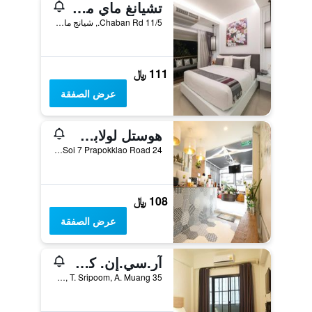
تشيانغ ماي ميدبوينت أكتيفيتي هوستل
11/5 Chaban Rd., شيانج ماي, تايلاند
111 ﷼
عرض الصفقة
هوستل لولابي - للبالغين فقط
24 Soi 7 Prapokklao Road, شيانج ماي, تايلاند
108 ﷼
عرض الصفقة
آر.سي.إن. كورت آند إن
35 Moonmuang Road., Soi 7, T. Sripoom, A. Muang, شيانج ماي, تايلاند