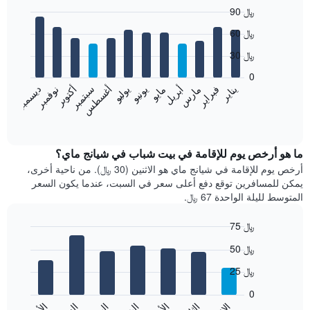
90 ﷼
Bar
Chart
60 ﷼
graphic.
chart
with
30 ﷼
12
bars.
0
يناير
فبراير
مارس
أبريل
مايو
يونيو
يوليو
أغسطس
سبتمبر
أكتوبر
نوفمبر
ديسمبر
يعرض
المخطط
End
of
التالي
interactive
متوسط
chart
سعر
ما هو أرخص يوم للإقامة في بيت شباب في شيانج ماي؟
غرفة
أرخص يوم للإقامة في شيانج ماي هو الاثنين (30 ﷼). من ناحية أخرى،
كل
يمكن للمسافرين توقع دفع أعلى سعر في السبت، عندما يكون السعر
شهر
المتوسط لليلة الواحدة 67 ﷼.
يتضمن
المخطط
75 ﷼
1
Bar
محور
Chart
50 ﷼
graphic.
chart
X
with
الذي
25 ﷼
7
يعرض
bars.
0
الشهور.
يتضمن