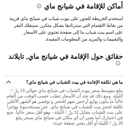
أماكن للإقامة في شيانج ماي
استخدم الخريطة للعثور على بيوت شباب في شيانج ماي قريبة
من نقاط الاهتمام التي سترتادها بشكل متكرر. سينقلك النقر
على اسم بيت شباب ما إلى صفحة تحتوي على الأسعار
والتقييمات والمزيد من المعلومات المفيدة.
حقائق حول الإقامة في شيانج ماي, تايلاند
ما هي تكلفة الإفامة في بيت للشباب في شيانج ماي؟
يبلغ متوسط سعر بيوت الشباب في شيانج ماي حوالي 53 ﷼ /
الليلة. ومع ذلك قد تجد أن الأسعار تتقلب حسب الوقت من العام.
غالباً ما يكون يوليو أرخص شهر للحجز و نوفمبر هو الشهر الأغلى
تكلفة لحجز بيت للشباب في شيانج ماي. عثر مستخدمونا مؤخراً
على بيت للشباب مقابل 12 ﷼ / الليلة - وهو أقل سعر حالياً. ضع
في اعتبارك أننا نعتبر أن أي مكان في شيانج ماي بسعر يبلغ
29 ﷼ / الليلة أو أقل يعتبر صفقة جيدة.