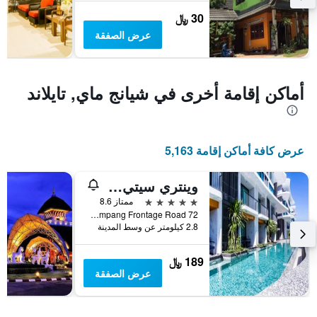
متوسط
30 ﷼
سعر
عرض الصفقة
غرفة
أماكن إقامة أخرى في شيانج ماي, تايلاند
عرض كافة أماكن إقامة 5,163
وينتري سيتي ريزورت تشيانغ ماي
5 نجوم
ممتاز 8.6
72 Highway Chiang Mai-Lampang Frontage Road, شيانج ماي, تايلاند
2.8 كيلومتر عن وسط المدينة
189 ﷼
عرض الصفقة