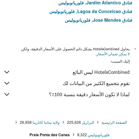
فنادق Jardim Atlantico, فلوريانوبوليس
فنادق Lagoa da Conceicao, فلوريانوبوليس
فنادق Jose Mendes, فلوريانوبوليس
*
يحاول HotelsCombined بشكل دائم الحصول على الأسعار الدقيقة، ولكن
لا يمكن ضمان الأسعار
.
إليك السبب:
HotelsCombined ليس البائع
نقوم بتجميع الكثير من البيانات لك
لماذا لا تكون الأسعار دقيقة بنسبة 100٪؟
الصفحة الرئيسية
البرازيل
225,626
ولاية سانتا كاتارينا
26,958
فلوريانوبوليس
8,322
Praia Ponta das Canas