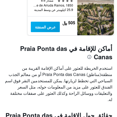
4 نجوم
ممتاز 8.6
Estrada Jornalista Jaime de Arruda Ramos, 1850, فلوريانوبوليس, البرازيل
25.9 كيلومتر عن وسط المدينة
505 ﷼
عرض الصفقة
أماكن للإقامة في Praia Ponta das
Canas
استخدم الخريطة للعثور على أماكن الإقامة القريبة من
منطقة(مناطق) Praia Ponta das Canas أو من معالم الجذب
السياحي التي تخطط لزيارتها. يمكن للمستخدمين النقر فوق اسم
الفندق للعثور على مزيد من المعلومات حوله، مثل السعر
والتعليقات ووسائل الراحة وكذلك العثور على صفقات مختلفة
له.
حقائق حول الإقامة في Praia Ponta das