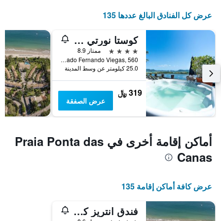
عرض كل الفنادق البالغ عددها 135
كوستا نورتي بونتا داس كاناس
4 نجوم
ممتاز 8.9
Rua Deputado Fernando Viegas, 560, فلوريانوبوليس, البرازيل
25.0 كيلومتر عن وسط المدينة
319 ﷼
عرض الصفقة
أماكن إقامة أخرى في Praia Ponta das
Canas
عرض كافة أماكن إقامة 135
فندق انتريز كلوب لاغوينها