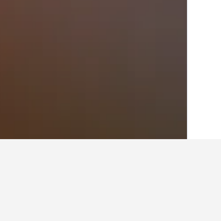
الصفحة الرئيسية
بولندا
118,222
برزيميسل