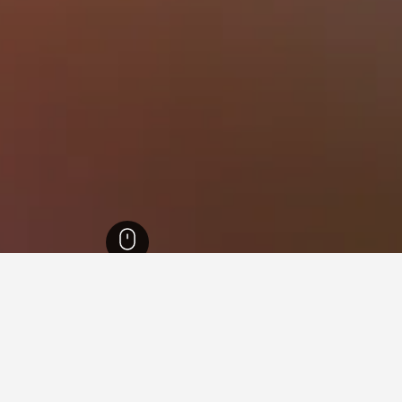
Przemysl Glowny Station
319