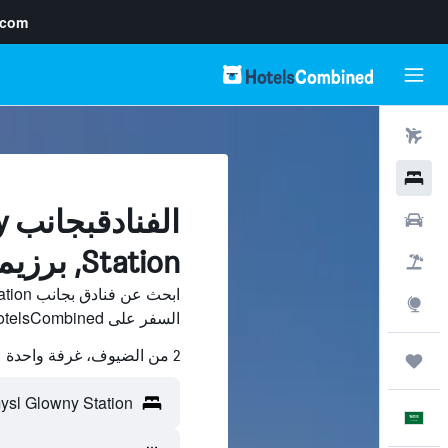
.com
رحلات طيران
فنادق
ا
سيارات
Station, برزيميسل
حزم العروض
استكشاف
السفر على HotelsCombined وقارن بينها ووفّر.
2 من الضيوف، غرفة واحدة
رحلات
العَرَبِيَّة