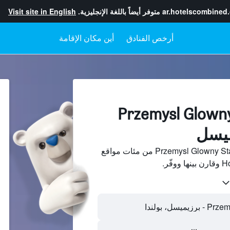
ar.hotelscombined
متوفر أيضاً باللغة الإنجليزية.
Visit site in English
أرخص الفنادق
أين مكان الإقامة
لفنادقبجانب Przemysl Glowny
ابحث عن فنادق بجانب Przemysl Glowny Station من مئات مواقع