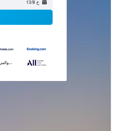
خ 13/8
...والمز