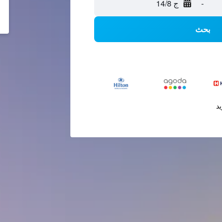
-
ج 14/8
بحث
يد