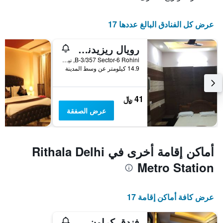
عرض كل الفنادق البالغ عددها 17
رويال ريزيدنسي
B-3/357 Sector-6 Rohini, نيو دلهي, الهند
14.9 كيلومتر عن وسط المدينة
41 ﷼
عرض الصفقة
أماكن إقامة أخرى في Rithala Delhi
Metro Station
عرض كافة أماكن إقامة 17
فندق كراون بلازا نيودلهي روهيني