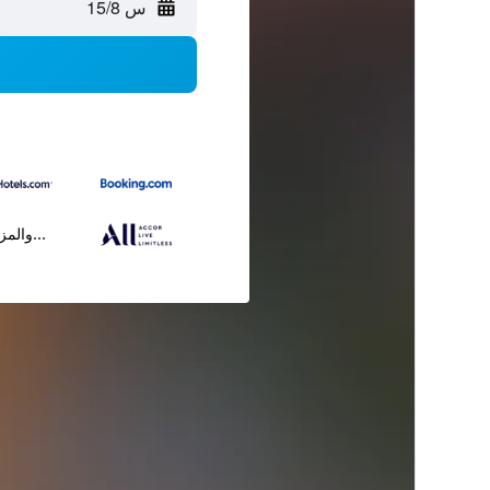
س 15/8
...والمز