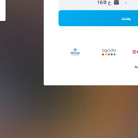
-
ح 16/8
بحث
يد