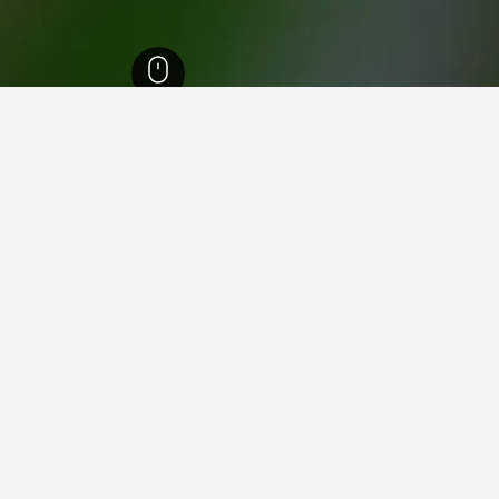
يسينو
4,480
ريفرا (سويسرا)
1
في ريفرا (سويسرا), كانتون تيسين
 فيها عند زيارة كانتون تيسينو؟
افرون زيارة لوغانو عند زيارة كانتون تيسينو. يعد باراديسو أيضاً خياراً را
سويسرا)؟