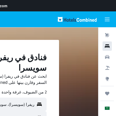
.com
رحلات طيران
فنادق
فنادق في ريفر
سيارات
سويسرا
حزم العروض
ابحث عن فنادق في ريفرا (س
استكشاف
السفر وقارن بينها على HotelsCombined ووفّر.
2 من الضيوف، غرفة واحدة
رحلات
العَرَبِيَّة