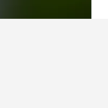
الصفحة الرئيسية
سويسرا
38,012
كانتون ت
حقائق حول الإقامة 
ما هي المدن الأخرى التي يمكنك الإقامة
بالإضافة إلى ريفرا (سويسرا)، يختار المس
كم عدد الفنادق الموجودة في ريفرا (