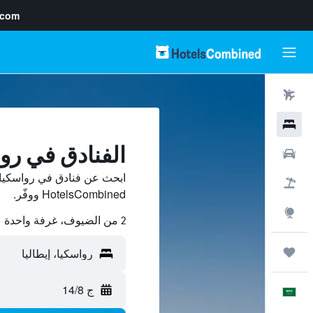
.com
رحلات طيران
فنادق
الفنادق في رو
سيارات
ابحث عن فنادق في رواسكيا 
حزم العروض
HotelsCombined ووفّر.
استكشاف
2 من الضيوف، غرفة واحدة
رحلات
ج 14/8
العَرَبِيَّة