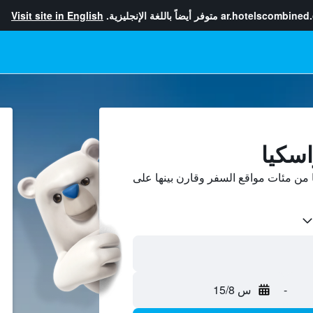
ar.hotelscombined
متوفر أيضاً باللغة الإنجليزية.
Visit site in English
اسكيا
من مئات مواقع السفر وقارن بينها على
-
س 15/8