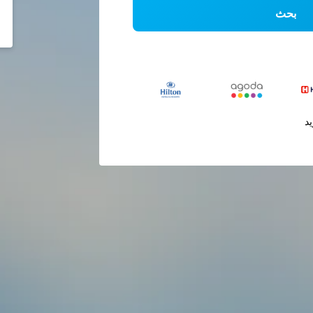
بحث
يد