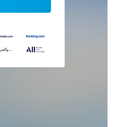
...والمز