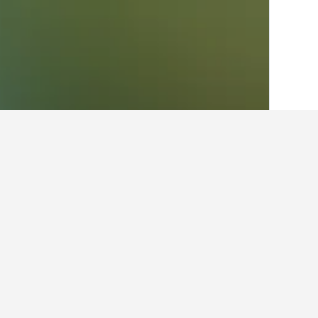
الصفحة الرئيسية
إيطاليا
522,360
توسكانا
6
أفكار للسفر حول ال
استخدم نصائح HotelsCombined التي تدعمها البيانات لمساعدتك في العثور على فندقك التالي في روكالبيغني.
ما هو أرخص يوم للإقامة في فندق ف
للمسافرين توقع دفع أعلى سعر في السبت
1,472 ﷼.