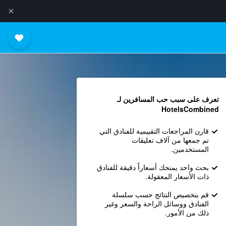
تعرف على سبب حب المسافرين لـ
HotelsCombined
قارن المراجعات التقييمية للفنادق التي
تم جمعها من آلاف تعليقات
المستخدمين.
بحث واحد يمنحك أسعاراً دقيقة للفنادق
ذات الأسعار المعقولة.
قم بتخصيص النتائج حسب سلسلة
الفنادق ووسائل الراحة والسعر وغير
ذلك من الأمور.