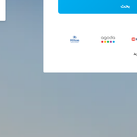
بحث
يد