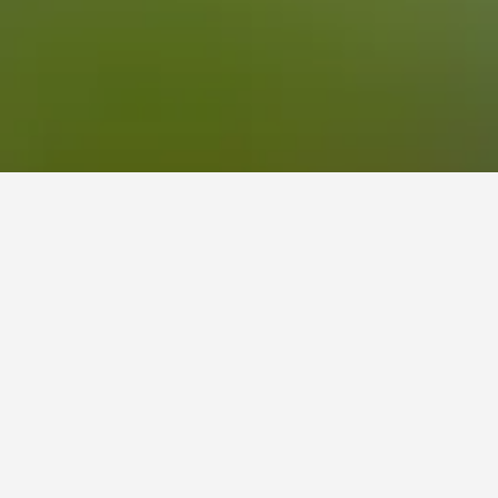
روكالبيغني؟
ّر من خلال حجز فندق قبل 31 من الأيام على الأقل من رحلتك إلى روكالبيغني. لقد
ي الليلة.