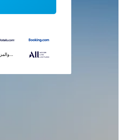
...والمز