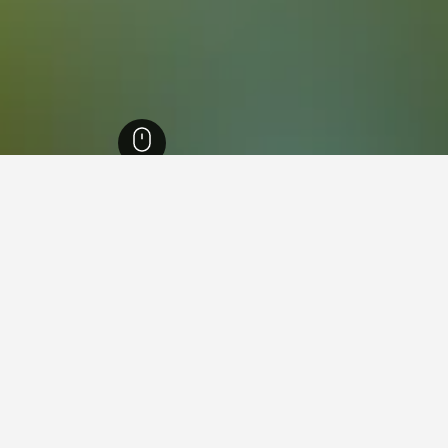
63,54
روكالبيغني
41
فنادقفي روكالبيغني
ي روكالبيغني؟
متى يجب عليك حجز فندق في 
أرخص يوم للإقامة في روكالبيغني هو الجمعة (504 ﷼). من ناحية أخرى، يمكن
وف
، عندما يكون السعر المتوسط لليلة الواحدة
كان أقل سعر عُثر عليه عند الحجز قبل 31 من الأيام هو 292 ﷼ ف