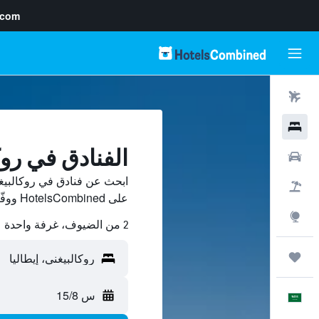
.com
رحلات طيران
فنادق
الفنادق في روك
سيارات
ابحث عن فنادق في روكالبيغ
حزم العروض
على HotelsCombined ووفّر.
استكشاف
2 من الضيوف، غرفة واحدة
رحلات
س 15/8
العَرَبِيَّة