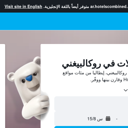
ar.hotelscombined
متوفر أيضاً باللغة الإنجليزية.
Visit site in English
ات في روكالبيغني
كالبيغني، إيطاليا من مئات مواقع
-
س 15/8