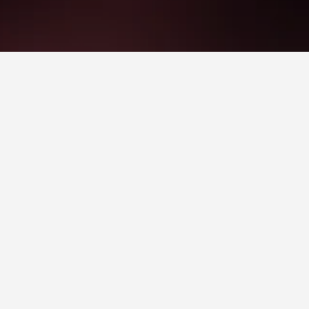
تينوتا فاتوريا فيكيا
3 نجوم
ممتاز 9.2
Loc. Baccinello, روكالبيغني, توسكانا, إيطاليا
12.0 كيلومتر عن وسط المدينة
واي فاي مجاني
موقف السيارات