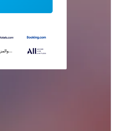
...والمز