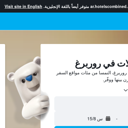
ar.hotelscombined
متوفر أيضاً باللغة الإنجليزية.
Visit site in English
ات في روربرغ
وربرغ، النمسا من مئات مواقع السفر
-
س 15/8