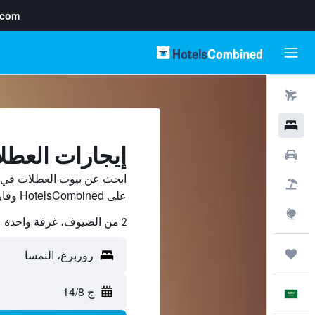
.com
رحلات طيران
فنادق
إيجارات العطل
سيارات
ابحث عن بيوت العطلات في ر
حزم العروض
على HotelsCombined وقارن بينها ووفّر.
استكشاف
2 من الضيوف، غرفة واحدة
رحلات
ج 14/8
العَرَبِيَّة