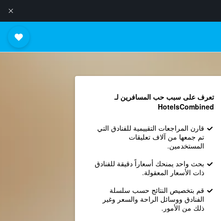
تعرف على سبب حب المسافرين لـ
HotelsCombined
قارن المراجعات التقييمية للفنادق التي
تم جمعها من آلاف تعليقات
المستخدمين.
بحث واحد يمنحك أسعاراً دقيقة للفنادق
ذات الأسعار المعقولة.
قم بتخصيص النتائج حسب سلسلة
الفنادق ووسائل الراحة والسعر وغير
ذلك من الأمور.