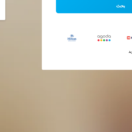
بحث
يد