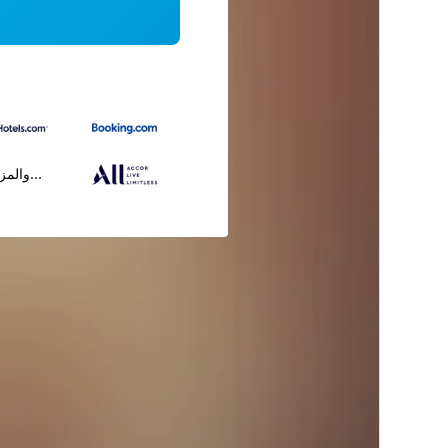
...والمز