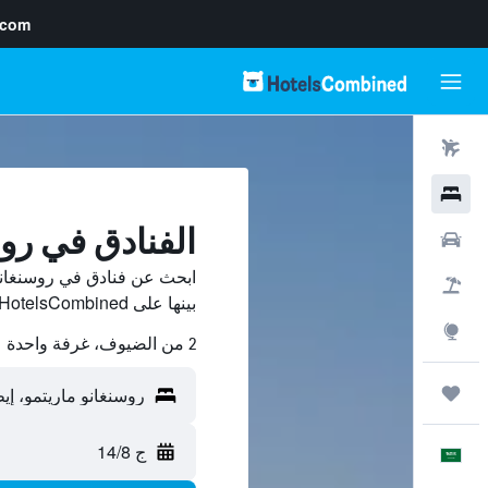
.com
رحلات طيران
فنادق
الفنادق في روس
سيارات
ابحث عن فنادق في روسنغانو
حزم العروض
بينها على HotelsCombined ووفّر.
استكشاف
2 من الضيوف، غرفة واحدة
رحلات
ج 14/8
العَرَبِيَّة