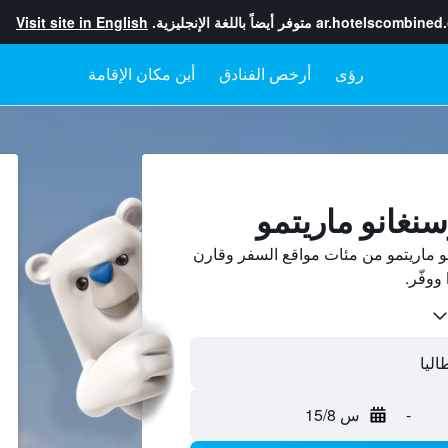
ar.hotelscombined
متوفر أيضاً باللغة الإنجليزية.
Visit site in English
رؤى
أرخص الفنادق
أين مكان الإقامة
نغانو ماريتمو
 ماريتمو من مئات مواقع السفر وقارن
-
س 15/8