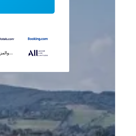
...والمز