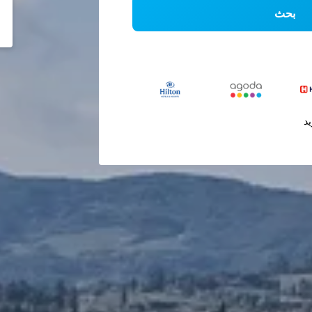
بحث
يد