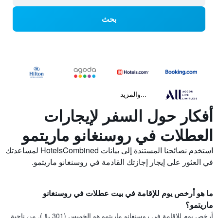
بحث
...والمزيد
أفكار حول السفر لإيجارات
العطلات في روسنغانو ماريتمو
استخدم نصائحنا المستندة إلى بيانات HotelsCombined لمساعدتك
في العثور على إيجار إجازتك القادمة في روسنغانو ماريتمو.
ما هو أرخص يوم للإقامة في بيت عطلات في روسنغانو
ماريتمو؟
أرخص يوم للإقامة في روسنغانو ماريتمو هو الخميس (301 ﷼). من ناحية