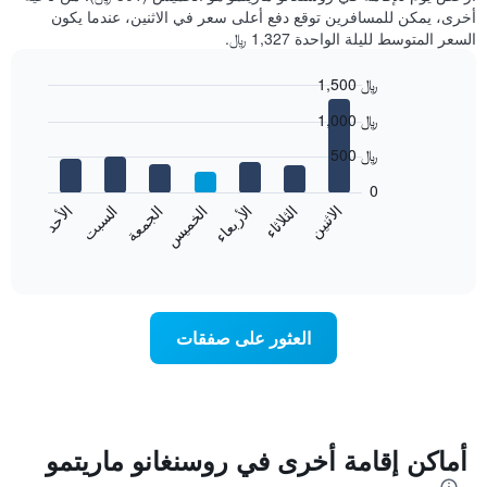
أخرى، يمكن للمسافرين توقع دفع أعلى سعر في الاثنين، عندما يكون
السعر المتوسط لليلة الواحدة 1,327 ﷼.
1,500 ﷼
Bar
Chart
1,000 ﷼
graphic.
chart
with
500 ﷼
7
bars.
0
الاثنين
الخميس
الأحد
الأربعاء
السبت
الثلاثاء
الجمعة
يعرض
المخطط
End
of
التالي
interactive
متوسط
chart
سعر
غرفة
العثور على صفقات
كل
يوم
في
الأسبوع
يتضمن
المخطط
أماكن إقامة أخرى في روسنغانو ماريتمو
1