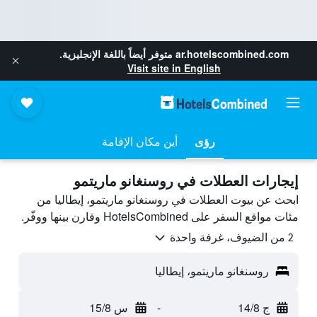
ar.hotelscombined.com
متوفر أيضاً باللغة الإنجليزية.
Visit site in English
رؤى
أين مكان الإقامة
إيجارات العطلات في روسنغانو ماريتمو
ابحث عن بيوت العطلات في روسنغانو ماريتمو، إيطاليا من
مئات مواقع السفر على HotelsCombined وقارن بينها ووفّر.
2 من الضيوف، غرفة واحدة
روسنغانو ماريتمو، إيطاليا
ج 14/8
-
س 15/8