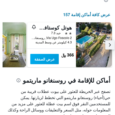
محور
X
الذي
عرض كافة أماكن إقامة 157
يعرض
أيام
الأسبوع.
هوتل كوستافيردي
يتضمن
2 نجمتين
جيد 7.3
المخطط
Via Ugo Foscolo 2, روسنغانو ماريتمو, توسكانا, إيطاليا
التالي
4.3 كيلومتر عن وسط المدينة
1
محور
366 ﷼
Y
عرض الصفقة
الذي
يعرض
متوسط
سعر
أماكن للإقامة في روسنغانو ماريتمو
غرفة
تصفح عبر الخريطة للعثور على بيوت عطلات قريبة من
حي(أحياء) روسنغانو ماريتمو التي تخطط لزيارتها. يمكن
للمستخدمين النقر فوق اسم بيت عطلة للعثور على مزيد من
المعلومات حوله، مثل السعر والتعليقات ووسائل الراحة وكذلك