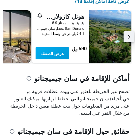
عرض كافة أماكن إقامة 718
هوتل كازولاري لو تري روسيه
3 نجوم
ممتاز 8.9
Loc. San Donato, سان جيميجنانو, توسكانا, إيطاليا
4.1 كيلومتر عن وسط المدينة
590 ﷼
عرض الصفقة
أماكن للإقامة في سان جيميجنانو
تصفح عبر الخريطة للعثور على بيوت عطلات قريبة من
حي(أحياء) سان جيميجنانو التي تخطط لزيارتها. يمكنك العثور
على مزيد من المعلومات حول بيت عطلة معين داخل الخريطة
من خلال النقر على اسمه.
حقائق حول الإقامة في سان جيميجنانو