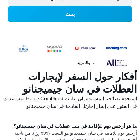
بحث
...والمزيد
أفكار حول السفر لإيجارات
العطلات في سان جيميجنانو
استخدم نصائحنا المستندة إلى بيانات HotelsCombined لمساعدتك
في العثور على إيجار إجازتك القادمة في سان جيميجنانو.
ما هو أرخص يوم للإقامة في بيت عطلات في سان جيميجنانو؟
أرخص يوم للإقامة في سان جيميجنانو هو السبت (399 ﷼). من ناحية
أخرى، يمكن للمسافرين توقع دفع أعلى سعر في الاثنين، عندما يكون