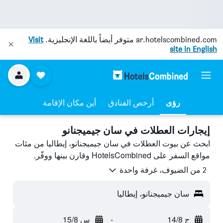
ar.hotelscombined.com
متوفر أيضاً باللغة الإنجليزية.
Visit
site in English
رؤى
أرخص الفنادق
أين مكان الإقامة
إيجارات العطلات في سان جيميجنانو
ابحث عن بيوت العطلات في سان جيميجنانو، إيطاليا من مئات
مواقع السفر على HotelsCombined وقارن بينها ووفّر.
2 من الضيوف، غرفة واحدة
سان جيميجنانو، إيطاليا
ج 14/8
-
س 15/8