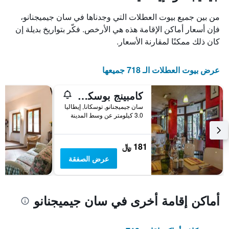
X
الذي
من بين جميع بيوت العطلات التي وجدناها في سان جيميجنانو،
يعرض
فإن أسعار أماكن الإقامة هذه هي الأرخص. فكّر بتواريخ بديلة إن
أيام
كان ذلك ممكنًا لمقارنة الأسعار.
الأسبوع.
يتضمن
المخطط
عرض بيوت العطلات الـ 718 جميعها
التالي
1
محور
كامبينج بوسكيتو دي بيما
Y
سان جيميجنانو, توسكانا, إيطاليا
الذي
3.0 كيلومتر عن وسط المدينة
يعرض
متوسط
سعر
181 ﷼
غرفة
عرض الصفقة
أماكن إقامة أخرى في سان جيميجنانو