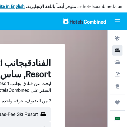
ar.hotelscombined.com
متوفر أيضاً باللغة الإنجليزية.
site in English
رحلات طيران
فنادق
ال
سيارات
Resort, ساس-في
حزم العروض
استكشاف
السفر على HotelsCombined وقارن بينها ووفّر.
2 من الضيوف، غرفة واحدة
رحلات
Saas-Fee Ski Resort - ساس-في، سوي
العَرَبِيَّة