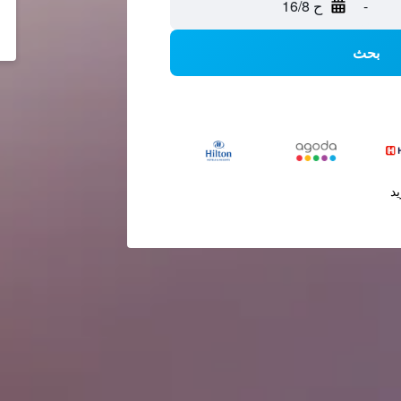
-
ح 16/8
بحث
يد