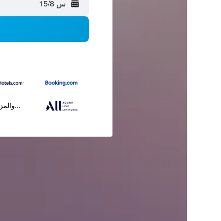
س 15/8
...والمز