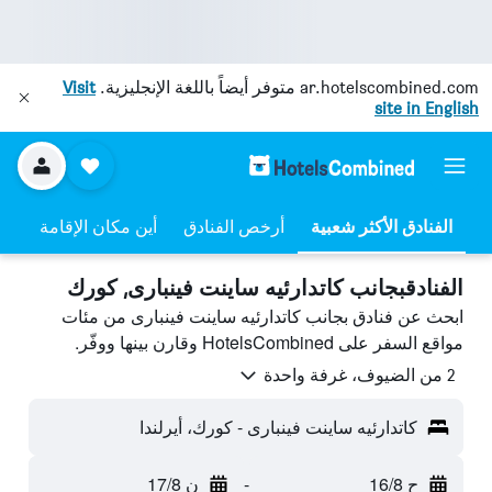
ar.hotelscombined.com
متوفر أيضاً باللغة الإنجليزية.
Visit
site in English
أرخص الفنادق
أين مكان الإقامة
الفنادقبجانب كاتدارئيه ساينت فينبارى, كورك
ابحث عن فنادق بجانب كاتدارئيه ساينت فينبارى من مئات
مواقع السفر على HotelsCombined وقارن بينها ووفّر.
2 من الضيوف، غرفة واحدة
كاتدارئيه ساينت فينبارى - كورك، أيرلندا
ح 16/8
-
ن 17/8