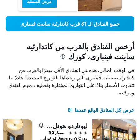
عرض الصفقة
جميع الفنادق الـ 81 قرب كاتدارئيه ساينت فينبارى
أرخص الفنادق بالقرب من كاتدارئيه
ساينت فينبارى، كورك
في الوقت الحالي، هذه هي الفنادق الأقل سعرًا بالقرب من
كاتدارئيه ساينت فينبارى التي وجدناها للتواريخ المحددة. عادةً ما
تتفاوت الأسعار بناءً على التواريخ المختارة وتصنيف نجوم الفندق
وموقعه.
عرض كل الفنادق البالغ عددها 81
ليوناردو هوتل كورك
4 نجوم
ممتاز 8.2
Anderson's Quay, كورك, أيرلندا