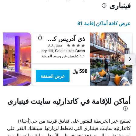
فينبارى
عرض كافة أماكن إقامة 81
ذي آدريس كورك
4 نجوم
ممتاز 8.3
Military Hill, Saint Lukes Cross, كورك, أيرلندا
1.1 كيلومتر عن وسط المدينة
598 ﷼
عرض الصفقة
أماكن للإقامة في كاتدارئيه ساينت فينبارى
تصفح عبر الخريطة للعثور على فنادق قريبة من حي(أحياء)
كاتدارئيه ساينت فينبارى التي تخطط لزيارتها. سينقلك النقر على
اسم فندق ما إلى صفحة تحتوي على الأسعار والتقييمات والمزيد