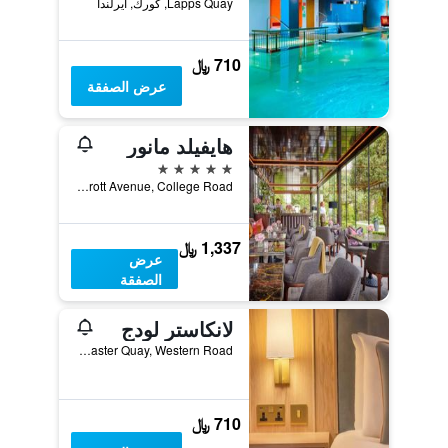
Lapps Quay, كورك, أيرلندا
710 ﷼
عرض الصفقة
هايفيلد مانور
5 نجوم
Perrott Avenue, College Road, كورك, أيرلندا
1,337 ﷼
عرض
الصفقة
لانكاستر لودج
Lancaster Quay, Western Road, كورك, أيرلندا
710 ﷼