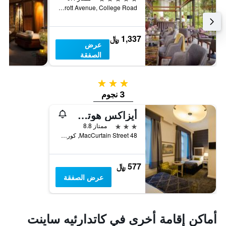
Perrott Avenue, College Road, كورك, أيرلندا
1,337 ﷼
عرض
الصفقة
3 نجوم
3 نجوم
أيزاكس هوتل كورك سيتي
3 نجوم
ممتاز 8.8
48 MacCurtain Street, كورك, أيرلندا
577 ﷼
عرض الصفقة
أماكن إقامة أخرى في كاتدارئيه ساينت