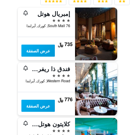
إمبريال هوتل
4 نجوم
76 South Mall, كورك, أيرلندا
735 ﷼
عرض الصفقة
فندق ذا ريفر لي عضو في مجموعة دويل
4 نجوم
Western Road, كورك, أيرلندا
776 ﷼
عرض الصفقة
كلايتون هوتل كورك سيتي
4 نجوم