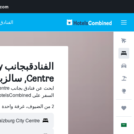
.com
رحلات طيران
فنادق
ال
سيارات
Centre, سالزبورغ
حزم العروض
استكشاف
السفر على HotelsCombined وقارن بينها ووفّر.
2 من الضيوف، غرفة واحدة
رحلات
العَرَبِيَّة