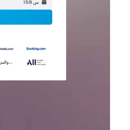
س 15/8
...والمز