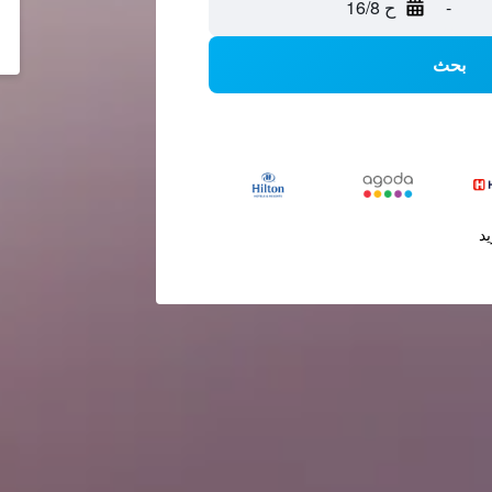
-
ح 16/8
بحث
يد