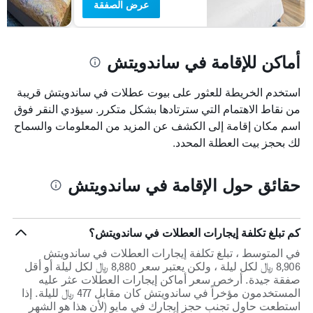
عرض الصفقة
أماكن للإقامة في ساندويتش
استخدم الخريطة للعثور على بيوت عطلات في ساندويتش قريبة
من نقاط الاهتمام التي سترتادها بشكل متكرر. سيؤدي النقر فوق
اسم مكان إقامة إلى الكشف عن المزيد من المعلومات والسماح
لك بحجز بيت العطلة المحدد.
حقائق حول الإقامة في ساندويتش
كم تبلغ تكلفة إيجارات العطلات في ساندويتش؟
في المتوسط ، تبلغ تكلفة إيجارات العطلات في ساندويتش
8,906 ﷼ لكل ليلة ، ولكن يعتبر سعر 8,880 ﷼ لكل ليلة أو أقل
صفقة جيدة. أرخص سعر أماكن إيجارات العطلات عثر عليه
المستخدمون مؤخراً في ساندويتش كان مقابل 477 ﷼ لليلة. إذا
استطعت حاول تجنب حجز إيجارك في مايو (لأن هذا هو الشهر