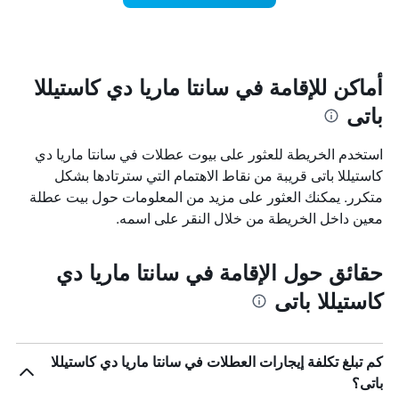
يوم
في
الأسبوع
يتضمن
المخطط
أماكن للإقامة في سانتا ماريا دي كاستيللا
1
باتى
محور
X
الذي
استخدم الخريطة للعثور على بيوت عطلات في سانتا ماريا دي
يعرض
كاستيللا باتى قريبة من نقاط الاهتمام التي سترتادها بشكل
أيام
متكرر. يمكنك العثور على مزيد من المعلومات حول بيت عطلة
الأسبوع.
يتضمن
معين داخل الخريطة من خلال النقر على اسمه.
المخطط
التالي
1
حقائق حول الإقامة في سانتا ماريا دي
محور
كاستيللا باتى
Y
الذي
يعرض
متوسط
كم تبلغ تكلفة إيجارات العطلات في سانتا ماريا دي كاستيللا
سعر
غرفة
باتى؟