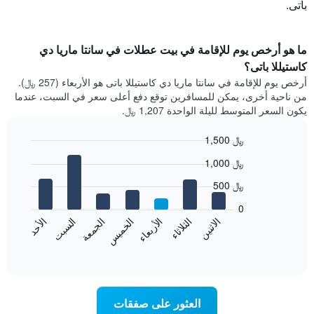
باتى.
ما هو أرخص يوم للإقامة في بيت عطلات في سانتا ماريا دي
كاستيللا باتى؟
أرخص يوم للإقامة في سانتا ماريا دي كاستيللا باتى هو الأربعاء (257 ﷼).
من ناحية أخرى، يمكن للمسافرين توقع دفع أعلى سعر في السبت، عندما
يكون السعر المتوسط لليلة الواحدة 1,207 ﷼.
1,500 ﷼
Bar
Chart
1,000 ﷼
graphic.
chart
with
500 ﷼
7
bars.
0
الاثنين
الخميس
الأحد
الأربعاء
السبت
الثلاثاء
الجمعة
يعرض
المخطط
End
of
التالي
interactive
متوسط
chart
سعر
غرفة
العثور على صفقات
كل