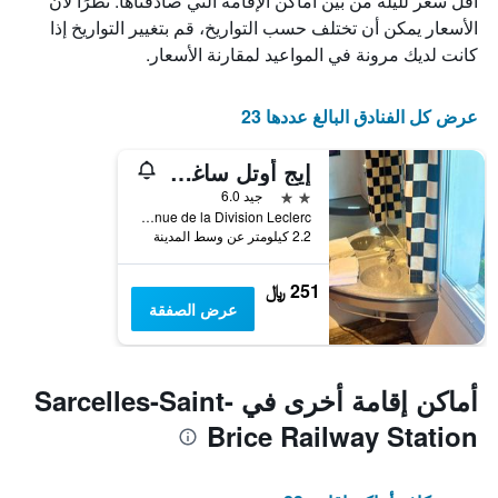
أقل سعر لليلة من بين أماكن الإقامة التي صادفناها. نظرًا لأن
الأسعار يمكن أن تختلف حسب التواريخ، قم بتغيير التواريخ إذا
كانت لديك مرونة في المواعيد لمقارنة الأسعار.
عرض كل الفنادق البالغ عددها 23
إيج أوتل ساغسل
2 نجمتين
جيد 6.0
Avenue de la Division Leclerc, سارسليس, إقليم فال دواز, فرنسا
2.2 كيلومتر عن وسط المدينة
251 ﷼
عرض الصفقة
أماكن إقامة أخرى في Sarcelles-Saint-
Brice Railway Station