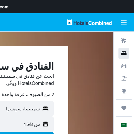
.com
رحلات طيران
فنادق
الفنادق في سمي
سيارات
ابحث عن فنادق في سمينتينا
حزم العروض
HotelsCombined ووفّر.
استكشاف
2 من الضيوف، غرفة واحدة
رحلات
س 15/8
العَرَبِيَّة