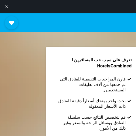
تعرف على سبب حب المسافرين لـ
HotelsCombined
قارن المراجعات التقييمية للفنادق التي
تم جمعها من آلاف تعليقات
المستخدمين.
بحث واحد يمنحك أسعاراً دقيقة للفنادق
ذات الأسعار المعقولة.
قم بتخصيص النتائج حسب سلسلة
الفنادق ووسائل الراحة والسعر وغير
ذلك من الأمور.