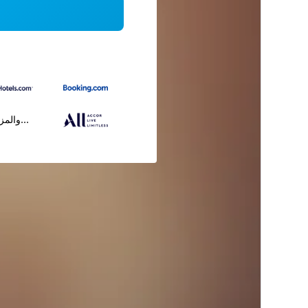
...والمز