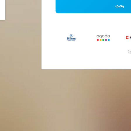
بحث
يد