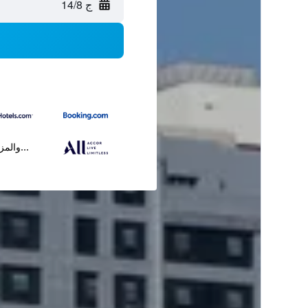
ج 14/8
...والمز