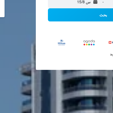
-
س 15/8
بحث
يد