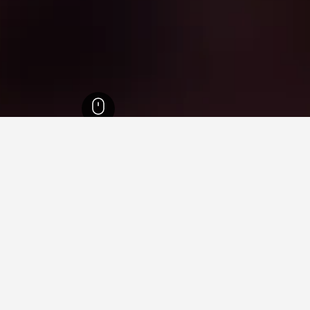
د
23,023
كايرنس
636
Skyrail Rainforest Cableway
Skyrail R
النبوي؟