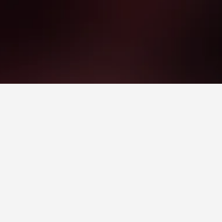
يعتبر بولمان زمزم المدينة فندق جيد بالقرب من المسجد النبوي - لقد حصل على نقاط تقييم تبلغ 8.6 من أكثر من 6,540 من التقييمات لمستخدمي