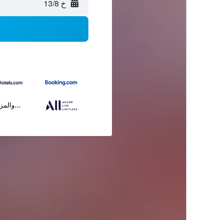
خ 13/8
...والمز