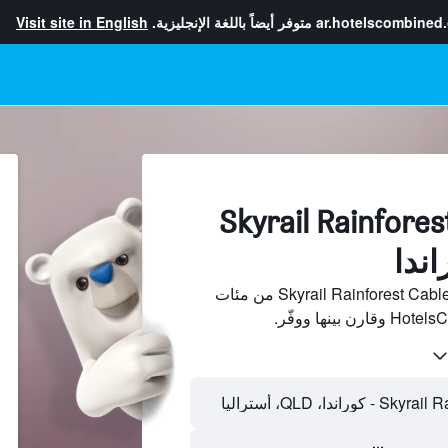
ar.hotelscombined
متوفر أيضاً باللغة الإنجليزية.
Visit site in English
لفنادقبجانب Skyrail Rainforest
ابحث عن فنادق بجانب Skyrail Rainforest Cableway من مئات