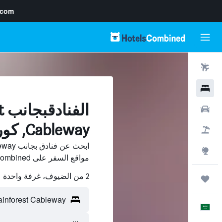
.com
رحلات طيران
فنادق
ا
سيارات
Cableway, كوراندا
حزم العروض
استكشاف
مواقع السفر على HotelsCombined وقارن بينها ووفّر.
2 من الضيوف، غرفة واحدة
رحلات
العَرَبِيَّة