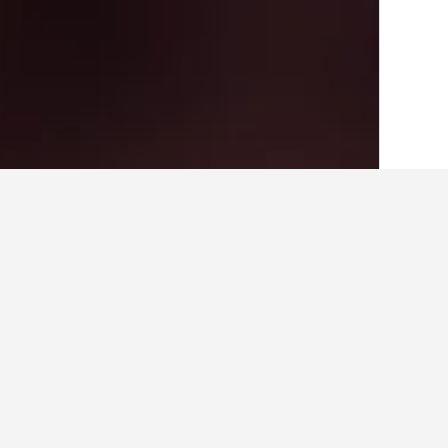
الصفحة الرئيسية
أستراليا
108,577
كوينزلان
حقائق حول الإقامة في ainforest Cableway
ما هو الفندق الجيد بالقرب من المسجد 