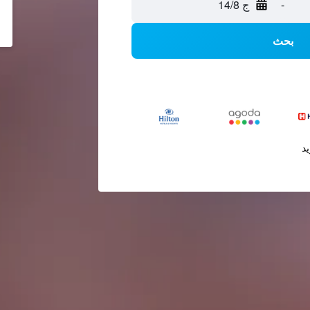
-
ج 14/8
بحث
يد