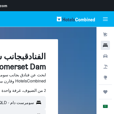
.com
رحلات طيران
فنادق
الفنادقبجانب
سيارات
omerset Dam
حزم العروض
ابحث عن فنادق بجانب سوم
استكشاف
HotelsCombined وقارن بينها ووفّر.
2 من الضيوف، غرفة واحدة
رحلات
العَرَبِيَّة