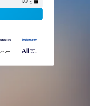
خ 13/8
...والمز