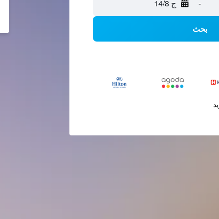
-
ج 14/8
بحث
يد