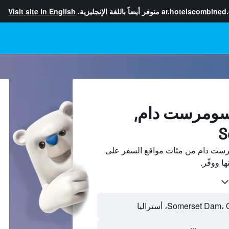
ar.hotelscombined
متوفر أيضاً باللغة الإنجليزية.
Visit site in English
 سومرست دام,
S
رست دام من مئات مواقع السفر على