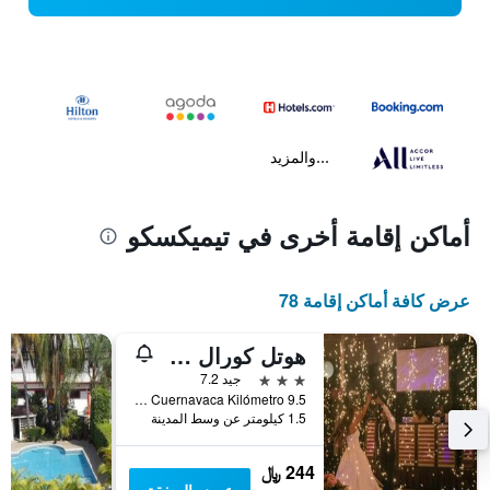
...والمزيد
أماكن إقامة أخرى في تيميكسكو
عرض كافة أماكن إقامة 78
هوتل كورال كويرنافاكا
3 نجوم
جيد 7.2
Carretera Cuernavaca Kilómetro 9.5, تيميكسكو, ولاية موريلوس, المكسيك
1.5 كيلومتر عن وسط المدينة
244 ﷼