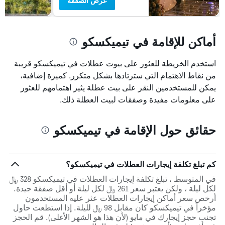
عرض الصفقة
أماكن للإقامة في تيميكسكو
استخدم الخريطة للعثور على بيوت عطلات في تيميكسكو قريبة
من نقاط الاهتمام التي سترتادها بشكل متكرر. كميزة إضافية،
يمكن للمستخدمين النقر على بيت عطلة يثير اهتمامهم للعثور
على معلومات مفيدة وصفقات لبيت العطلة ذلك.
حقائق حول الإقامة في تيميكسكو
كم تبلغ تكلفة إيجارات العطلات في تيميكسكو؟
في المتوسط ، تبلغ تكلفة إيجارات العطلات في تيميكسكو 328 ﷼
لكل ليلة ، ولكن يعتبر سعر 261 ﷼ لكل ليلة أو أقل صفقة جيدة.
أرخص سعر أماكن إيجارات العطلات عثر عليه المستخدمون
مؤخراً في تيميكسكو كان مقابل 98 ﷼ لليلة. إذا استطعت حاول
تجنب حجز إيجارك في مايو (لأن هذا هو الشهر الأغلى). قم الحجز