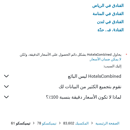
الفنادق في الرياض
الفنادق في المنامة
الفنادق في لندن
الفنادق في جدّة
الفنادق في القاهرة
*
يحاول HotelsCombined بشكل دائم الحصول على الأسعار الدقيقة، ولكن
لا يمكن ضمان الأسعار
.
إليك السبب:
HotelsCombined ليس البائع
نقوم بتجميع الكثير من البيانات لك
لماذا لا تكون الأسعار دقيقة بنسبة 100٪؟
الصفحة الرئيسية
المكسيك
83,602
تيميكسكو
78
تيميكسكو
61