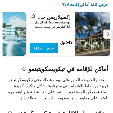
X
عرض كافة أماكن إقامة 138
الذي
يعرض
أيام
إكسيلاريس جراند ريزورت كونفينشنز آند سبا
الأسبوع.
Blvd. Tequesquitengo, تيكويسكويتينغو, ولاية موريلوس, المكسيك
يتضمن
3.6 كيلومتر عن وسط المدينة
المخطط
التالي
1
549 ﷼
محور
عرض الصفقة
Y
الذي
يعرض
متوسط
أماكن للإقامة في تيكويسكويتينغو
سعر
غرفة
استخدم الخريطة للعثور على بيوت عطلات في تيكويسكويتينغو
قريبة من نقاط الاهتمام التي سترتادها بشكل متكرر. كميزة
إضافية، يمكن للمستخدمين النقر على بيت عطلة يثير اهتمامهم
للعثور على معلومات مفيدة وصفقات لبيت العطلة ذلك.