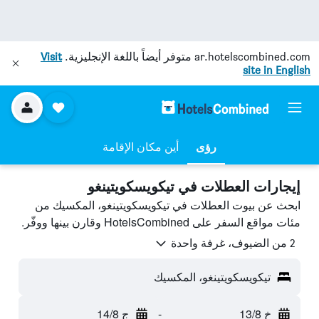
ar.hotelscombined.com
متوفر أيضاً باللغة الإنجليزية.
Visit
site in English
رؤى
أين مكان الإقامة
إيجارات العطلات في تيكويسكويتينغو
ابحث عن بيوت العطلات في تيكويسكويتينغو، المكسيك من
مئات مواقع السفر على HotelsCombined وقارن بينها ووفّر.
2 من الضيوف، غرفة واحدة
تيكويسكويتينغو، المكسيك
خ 13/8
-
ج 14/8