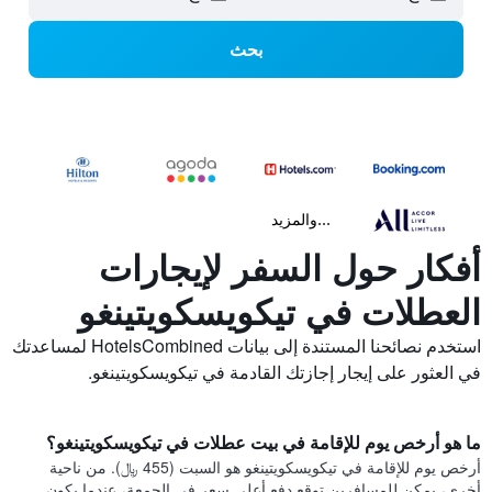
بحث
...والمزيد
أفكار حول السفر لإيجارات
العطلات في تيكويسكويتينغو
استخدم نصائحنا المستندة إلى بيانات HotelsCombined لمساعدتك
في العثور على إيجار إجازتك القادمة في تيكويسكويتينغو.
ما هو أرخص يوم للإقامة في بيت عطلات في تيكويسكويتينغو؟
أرخص يوم للإقامة في تيكويسكويتينغو هو السبت (455 ﷼). من ناحية
أخرى، يمكن للمسافرين توقع دفع أعلى سعر في الجمعة، عندما يكون