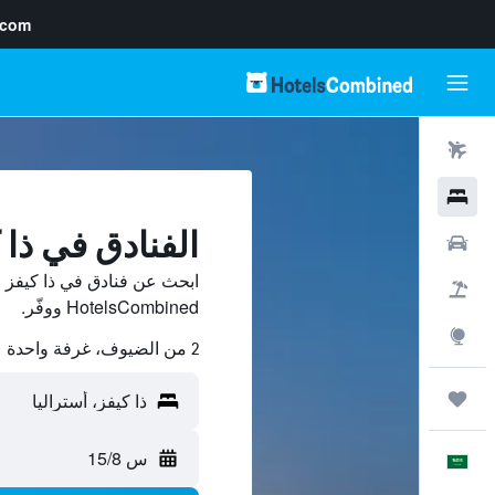
.com
رحلات طيران
فنادق
الفنادق في ذا 
سيارات
ابحث عن فنادق في ذا كيفز 
حزم العروض
HotelsCombined ووفّر.
استكشاف
2 من الضيوف، غرفة واحدة
رحلات
س 15/8
العَرَبِيَّة