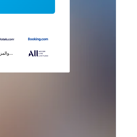
...والمز