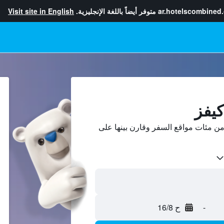
ar.hotelscombined
متوفر أيضاً باللغة الإنجليزية.
Visit site in English
كيفز
من مئات مواقع السفر وقارن بينها على
-
ح 16/8