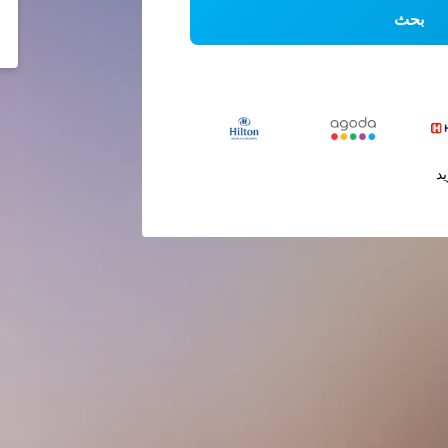
بحث
يد