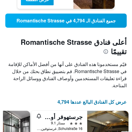
جميع الفنادق الـ 4,794 في Romantische Strasse
أعلى فنادق Romantische Strasse
تقييمًا
قيّم مستخدمونا هذه الفنادق على أنها من أفضل الأماكن للإقامة
في Romantische Strasse. قم بتضييق نطاق بحثك من خلال
قراءة تعليقات المستخدمين وأوصاف الفنادق ووسائل الراحة
المتاحة.
عرض كل الفنادق البالغ عددها 4,794
جرستهوفر أوستسايت
3 نجوم
ممتاز 9.1
Schulstraße 16, غرسثوفين, بافاريا, ألمانيا