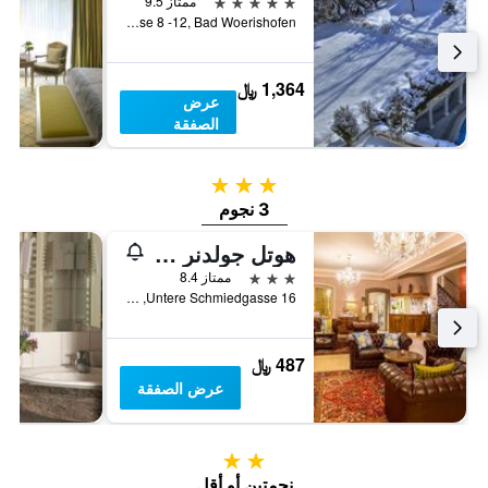
5 نجوم
ممتاز 9.5
Eichwaldstrasse 8 -12, Bad Woerishofen, بافاريا, ألمانيا
1,364 ﷼
عرض
الصفقة
3 نجوم
3 نجوم
هوتل جولدنر هيرش
3 نجوم
ممتاز 8.4
Untere Schmiedgasse 16, روثينبورغ اوب در تاوبر, بافاريا, ألمانيا
487 ﷼
عرض الصفقة
2 نجمتين
نجمتين أو أقل