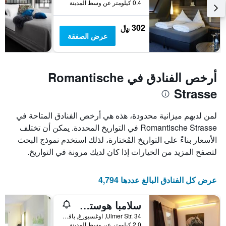
0.4 كيلومتر عن وسط المدينة
302 ﷼
عرض الصفقة
أرخص الفنادق في Romantische
Strasse
لمن لديهم ميزانية محدودة، هذه هي أرخص الفنادق المتاحة في
Romantische Strasse في التواريخ المحددة. يمكن أن تختلف
الأسعار بناءً على التواريخ المُختارة، لذلك استخدم نموذج البحث
لتصفح المزيد من الخيارات إذا كان لديك مرونة في التواريخ.
عرض كل الفنادق البالغ عددها 4,794
سلامبا هوستل أوجسبورج
Ulmer Str. 34, اوغسبورغ, بافاريا, ألمانيا
2.0 كيلومتر عن وسط المدينة