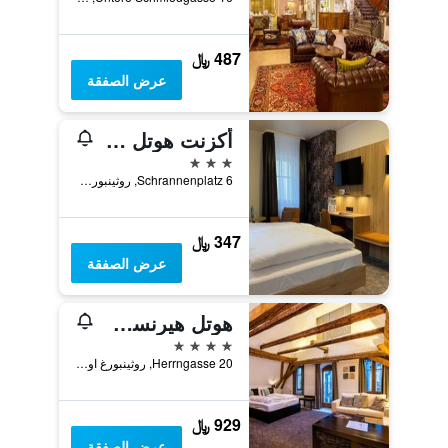
487 ﷼
عرض الصفقة
أكزنت هوتل شراني
3 نجوم
Schrannenplatz 6, روثينبورغ اوب در تاوبر, بافاريا, ألمانيا
347 ﷼
عرض الصفقة
هوتل هيرنسشلويسسشين
4 نجوم
Herrngasse 20, روثينبورغ اوب در تاوبر, بافاريا, ألمانيا
929 ﷼
عرض الصفقة