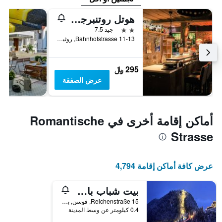
هوتل روتنبرجر هوف
2 نجمتين
جيد 7.5
Bahnhofstrasse 11-13, روثينبورغ اوب در تاوبر, بافاريا, ألمانيا
295 ﷼
عرض الصفقة
أماكن إقامة أخرى في Romantische
Strasse
عرض كافة أماكن إقامة 4,794
بيت شباب بافاريا سيتي - بيت شباب بوتيكي
Reichenstraße 15, فوسن, بافاريا, ألمانيا
0.4 كيلومتر عن وسط المدينة