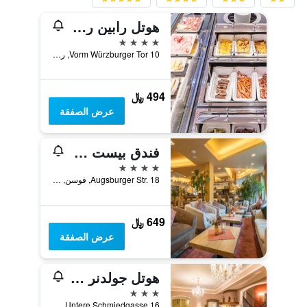
هوتل رابين روتنبورغ أوب دير تاوبر
4 نجوم
Vorm Würzburger Tor 10, روثينبورغ اوب در تاوبر, بافاريا, ألمانيا
494 ﷼
عرض الصفقة
فندق بيست ويسترن بلص فوسن
4 نجوم
Augsburger Str. 18, فوسن, بافاريا, ألمانيا
649 ﷼
عرض الصفقة
هوتل جولدنر هيرش
3 نجوم
Untere Schmiedgasse 16, روثينبورغ اوب در تاوبر, بافاريا, ألمانيا