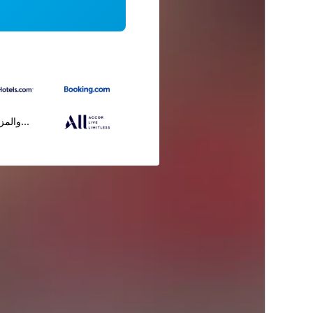
...والمز