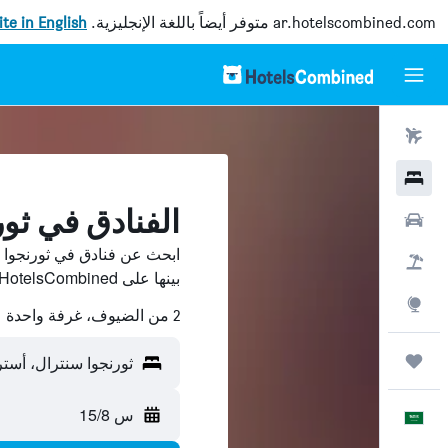
ar.hotelscombined.com
متوفر أيضاً باللغة الإنجليزية.
site in English
رحلات طيران
فنادق
الفنادق في ثو
سيارات
ابحث عن فنادق في ثورنجوا 
حزم العروض
بينها على HotelsCombined ووفّر.
استكشاف
2 من الضيوف، غرفة واحدة
رحلات
ثورنجوا سنترال، أسترا
س 15/8
العَرَبِيَّة