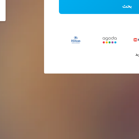
بحث
يد