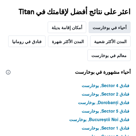
المخطط
1
اعثر على نتائج أفضل لإقامتك في Titan
محور
Y
الذي
أحياء في بوخارست
أمكان إقامة بديلة
يعرض
متوسط
سعر
المدن الأكثر شعبية
المدن الأكثر شهرة
فنادق في رومانيا
غرفة
في
معالم في بوخارست
عطلة
نهاية
هذا
أحياء مشهورة في بوخارست
الأسبوع
خلال
فنادق Sector 4, بوخارست
آخر
3
فنادق Sector 2, بوخارست
أيام
فنادق Dorobanți, بوخارست
فنادق Sector 5, بوخارست
فنادق Bucureștii Noi, بوخارست
فنادق Sector 1, بوخارست