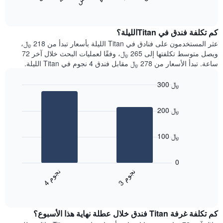
المخطط
End
التالي
of
التالي
interactive
1
متوسط
chart
محور
سعر
كم تكلفة فندق في Titanالليلة؟
Y
غرفة
عثر المستخدمون على فنادق في Titan الليلة بأسعار تبدأ من 218 ﷼،
الذي
كل
ويصل متوسط تكلفتها إلى 265 ﷼، وفقًا لعمليات البحث خلال آخر 72
يعرض
يوم
ساعة. تبدأ الأسعار من 278 ﷼ مقابل فندق 4 نجوم في Titan الليلة.
متوسط
في
سعر
الأسبوع
300 ﷼
غرفة
يتضمن
Bar
المخطط
Chart
graphic.
chart
1
200 ﷼
with
محور
2
X
bars.
الذي
100 ﷼
يعرض
يعرض
أيام
المخطط
0
الأسبوع.
التالي
ن
م
ن
م
يتضمن
متوسط
3
ج
و
4
ج
و
المخطط
End
سعر
of
التالي
الغرفة
interactive
1
هذه
chart
محور
كم تكلفة غرفة Titan فندق خلال عطلة نهاية هذا الأسبوع؟
الليلة
Y
الذي