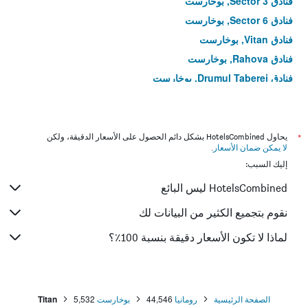
فنادق Sector 3, بوخارست
فنادق Sector 6, بوخارست
فنادق Vitan, بوخارست
فنادق Rahova, بوخارست
فنادق Drumul Taberei, بوخارست
فنادق Colentina, بوخارست
فنادق Ferentari, بوخارست
فنادق Aviatorilor, بوخارست
*
يحاول HotelsCombined بشكل دائم الحصول على الأسعار الدقيقة، ولكن
لا يمكن ضمان الأسعار
.
فنادق Crângași, بوخارست
إليك السبب:
فنادق Berceni, بوخارست
HotelsCombined ليس البائع
نقوم بتجميع الكثير من البيانات لك
لماذا لا تكون الأسعار دقيقة بنسبة 100٪؟
الصفحة الرئيسية
رومانيا
44,546
بوخارست
5,532
Titan