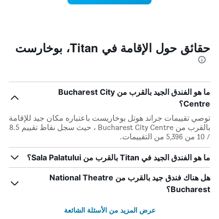
محور
الأسبوع
Y
الذي
الذي
عُثر
يعرض
عليه
متوسط
خلال
حقائق حول الإقامة في Titan، بوخارست
سعر
آخر
الغرفة
3
هذه
أيام
الليلة
مع
الذي
التصنيف
ما هو الفندق الجيد بالقرب من Bucharest City
عُثر
حسب
Centre؟
عليه
النجوم
خلال
يتضمن
توصي تقييمات جراند هوتل بوخاريست باعتباره مكان جيد للإقامة
آخر
المخطط
بالقرب من Bucharest City Centre ، حيث سجل نقاط تقييم 8.5
3
1
/ 10 من 5,396 من التقييمات.
أيام
محور
X
ما هو الفندق الجيد في Titan بالقرب من Sala Palatului؟
الذي
يعرض
هل هناك فندق جيد بالقرب من National Theatre
فئات
Bucharest؟
الفنادق
بالنجوم.
عرض المزيد من الأسئلة الشائعة
يتضمن