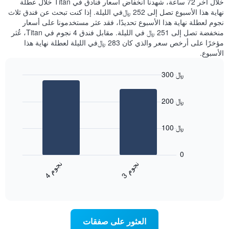
خلال آخر 72 ساعة، شهدنا انخفاض أسعار فنادق في Titan خلال عطلة
الذي
عُثر
نهاية هذا الأسبوع تصل إلى 252 ﷼في الليلة. إذا كنت تبحث عن فندق ثلاث
يعرض
عليه
نجوم لعطلة نهاية هذا الأسبوع تحديدًا، فقد عثر مستخدمونا على أسعار
متوسط
خلال
منخفضة تصل إلى 251 ﷼ في الليلة. مقابل فندق 4 نجوم في Titan، عُثر
سعر
آخر
مؤخرًا على أرخص سعر والذي كان 283 ﷼في الليلة لعطلة نهاية هذا
غرفة
3
الأسبوع.
أيام
مع
300 ﷼
التصنيف
Bar
حسب
Chart
graphic.
chart
النجوم
200 ﷼
with
يتضمن
2
المخطط
bars.
1
100 ﷼
محور
يعرض
X
المخطط
0
التي
التالي
ن
م
ن
م
تعرض
متوسط
3
ج
و
4
ج
و
فئات
End
سعر
of
الفنادق
الغرفة
interactive
بالنجوم.
خلال
chart
يتضمن
عطلة
المخطط
نهاية
العثور على صفقات
1
هذا