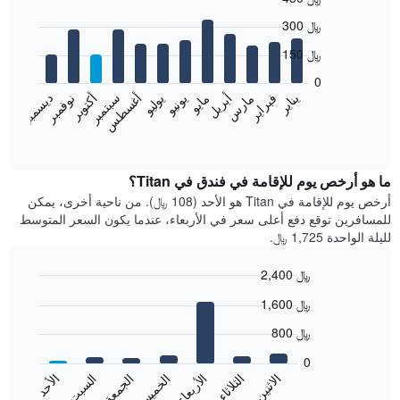
Bar
Chart
300 ﷼
graphic.
chart
with
150 ﷼
12
bars.
0
نوفمبر
فبراير
مايو
أغسطس
يناير
أبريل
يوليو
أكتوبر
مارس
يونيو
سبتمبر
ديسمبر
يعرض
المخطط
End
of
التالي
interactive
متوسط
chart
سعر
ما هو أرخص يوم للإقامة في فندق في Titan؟
غرفة
أرخص يوم للإقامة في Titan هو الأحد (108 ﷼). من ناحية أخرى، يمكن
كل
للمسافرين توقع دفع أعلى سعر في الأربعاء، عندما يكون السعر المتوسط
شهر
لليلة الواحدة 1,725 ﷼.
يتضمن
المخطط
2,400 ﷼
1
Bar
محور
Chart
1,600 ﷼
graphic.
chart
X
with
الذي
800 ﷼
7
يعرض
bars.
0
الشهور.
الاثنين
الخميس
الأحد
الأربعاء
السبت
الثلاثاء
الجمعة
يتضمن
يعرض
المخطط